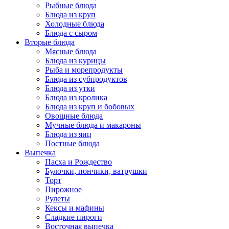
Рыбные блюда
Блюда из круп
Холодные блюда
Блюда с сыром
Вторые блюда
Мясные блюда
Блюда из курицы
Рыба и морепродукты
Блюда из субпродуктов
Блюда из утки
Блюда из кролика
Блюда из круп и бобовых
Овощные блюда
Мучные блюда и макароны
Блюда из яиц
Постные блюда
Выпечка
Пасха и Рождество
Булочки, пончики, ватрушки
Торт
Пирожное
Рулеты
Кексы и мафины
Сладкие пироги
Восточная выпечка