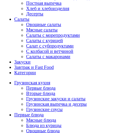
Постная выпечка
Хлеб и хлебоизделия
Десерты
Салаты
Овощные салаты
Мясные салаты
Салаты с морепродуктами
Салаты с курицей
Салат с субпродуктами
С колбасой и ветчиной
Салаты с макаронами
Закуски
Завтрак и Fast Food
Категории
Грузинская кухня
Первые блюда
Вторые блюда
Грузинские закуски и салаты
Грузинская выпечка и десеры
Грузинские соусы
Первые блюда
Мясные блюда
Блюда из курицы
Овощные блюда