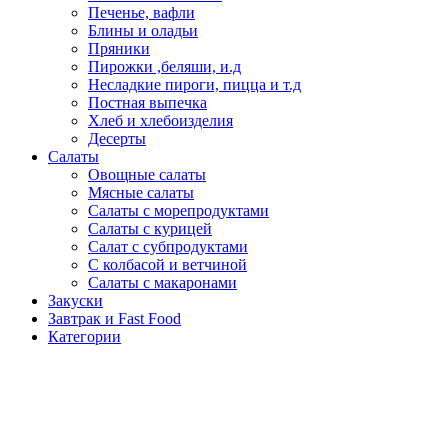
Печенье, вафли
Блины и оладьи
Пряники
Пирожки ,беляши, и.д
Несладкие пироги, пицца и т.д
Постная выпечка
Хлеб и хлебоизделия
Десерты
Салаты
Овощные салаты
Мясные салаты
Салаты с морепродуктами
Салаты с курицей
Салат с субпродуктами
С колбасой и ветчиной
Салаты с макаронами
Закуски
Завтрак и Fast Food
Категории