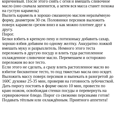
коричневый. После этого снять с огня и вмешать сливочное
масло (оно сначала запенится, а затем вся масса станет похожа
на густую карамель)
Вылить карамель в хорошо смазанную маслом неразъёмную
форму, диаметром 30 см. Половинки персиков выложить
поверх карамели срезом вниз и как можно плотнее друг к
другу.
Пирог.
Белки взбить в крепкую пену и потихоньку добавить сахар,
хорошо взбив добавим по одному желтку. Аккуратно ложкой
вмешать муку и разрыхлитель. Немного этого теста
переложить в другую посуду и влить туда растопленное
охлажденное сливочное масло. Перемешаем и осторожно
переложим во все тесто.
Если этого не сделать, а сразу влить растопленное масло во
взбитое бисквитное тесто, то под тяжестью масла оно осядет.
Выложить массу поверх персиков и выпекать в разогретой до
160С духовке 25-35 мин, проверяя на готовность зубочисткой.
Дать пирогу постоять в форме около 10 мин, провести по
краю ножом, освобождая стенки посуды и перевернуть на
сервировочное блюдо. Пирог со свежими персиками готов!
Подавать тёплым или охлаждённым. Приятного аппетита!