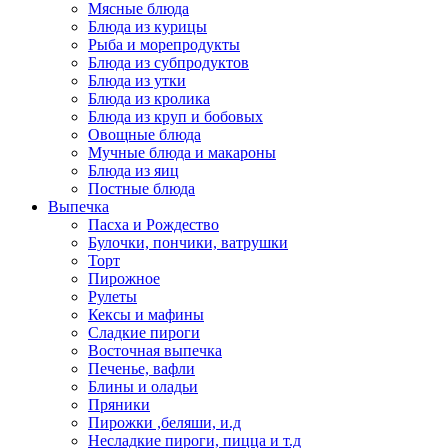
Мясные блюда
Блюда из курицы
Рыба и морепродукты
Блюда из субпродуктов
Блюда из утки
Блюда из кролика
Блюда из круп и бобовых
Овощные блюда
Мучные блюда и макароны
Блюда из яиц
Постные блюда
Выпечка
Пасха и Рождество
Булочки, пончики, ватрушки
Торт
Пирожное
Рулеты
Кексы и мафины
Сладкие пироги
Восточная выпечка
Печенье, вафли
Блины и оладьи
Пряники
Пирожки ,беляши, и.д
Несладкие пироги, пицца и т.д