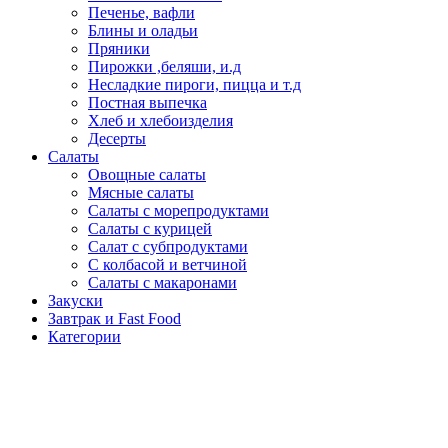
Печенье, вафли
Блины и оладьи
Пряники
Пирожки ,беляши, и.д
Несладкие пироги, пицца и т.д
Постная выпечка
Хлеб и хлебоизделия
Десерты
Салаты
Овощные салаты
Мясные салаты
Салаты с морепродуктами
Салаты с курицей
Салат с субпродуктами
С колбасой и ветчиной
Салаты с макаронами
Закуски
Завтрак и Fast Food
Категории