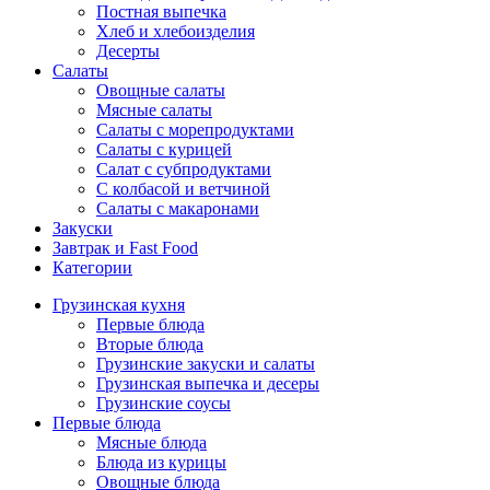
Постная выпечка
Хлеб и хлебоизделия
Десерты
Салаты
Овощные салаты
Мясные салаты
Салаты с морепродуктами
Салаты с курицей
Салат с субпродуктами
С колбасой и ветчиной
Салаты с макаронами
Закуски
Завтрак и Fast Food
Категории
Грузинская кухня
Первые блюда
Вторые блюда
Грузинские закуски и салаты
Грузинская выпечка и десеры
Грузинские соусы
Первые блюда
Мясные блюда
Блюда из курицы
Овощные блюда