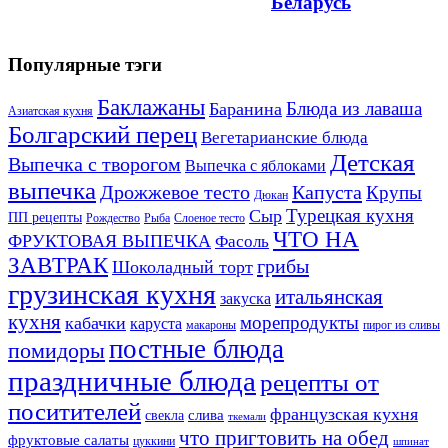
Беларусь
Популярные тэги
Баклажаны
Блюда из лаваша
Баранина
Азиатская кухня
Болгарский перец
Вегетарианские блюда
Детская
Выпечка с творогом
Выпечка с яблоками
выпечка
Дрожжевое тесто
Капуста
Крупы
Дюкан
Турецкая кухня
Сыр
ПП рецепты
Рождество
Рыба
Слоеное тесто
ЧТО НА
ФРУКТОВАЯ ВЫПЕЧКА
Фасоль
ЗАВТРАК
грибы
Шоколадный торт
грузинская кухня
итальянская
закуска
кухня
морепродукты
кабачки
каруста
макароны
пирог из сливы
постные блюда
помидоры
праздничные блюда
рецепты от
поситителей
французская кухня
слива
свекла
ткемали
что пригтовить на обед
фруктовые салаты
цуккини
шпинат