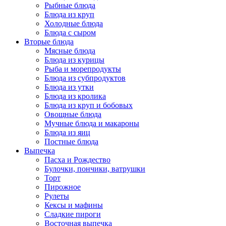
Рыбные блюда
Блюда из круп
Холодные блюда
Блюда с сыром
Вторые блюда
Мясные блюда
Блюда из курицы
Рыба и морепродукты
Блюда из субпродуктов
Блюда из утки
Блюда из кролика
Блюда из круп и бобовых
Овощные блюда
Мучные блюда и макароны
Блюда из яиц
Постные блюда
Выпечка
Пасха и Рождество
Булочки, пончики, ватрушки
Торт
Пирожное
Рулеты
Кексы и мафины
Сладкие пироги
Восточная выпечка