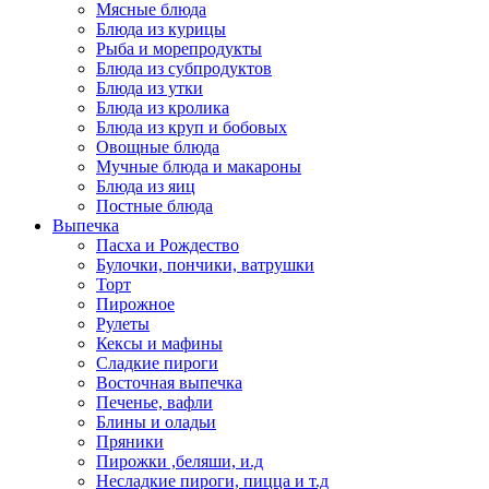
Мясные блюда
Блюда из курицы
Рыба и морепродукты
Блюда из субпродуктов
Блюда из утки
Блюда из кролика
Блюда из круп и бобовых
Овощные блюда
Мучные блюда и макароны
Блюда из яиц
Постные блюда
Выпечка
Пасха и Рождество
Булочки, пончики, ватрушки
Торт
Пирожное
Рулеты
Кексы и мафины
Сладкие пироги
Восточная выпечка
Печенье, вафли
Блины и оладьи
Пряники
Пирожки ,беляши, и.д
Несладкие пироги, пицца и т.д