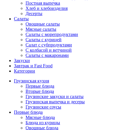
Постная выпечка
Хлеб и хлебоизделия
Десерты
Салаты
Овощные салаты
Мясные салаты
Салаты с морепродуктами
Салаты с курицей
Салат с субпродуктами
С колбасой и ветчиной
Салаты с макаронами
Закуски
Завтрак и Fast Food
Категории
Грузинская кухня
Первые блюда
Вторые блюда
Грузинские закуски и салаты
Грузинская выпечка и десеры
Грузинские соусы
Первые блюда
Мясные блюда
Блюда из курицы
Овощные блюда