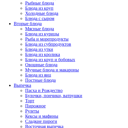
Рыбные блюда
Блюда из круп
Холодные блюда
Блюда с сыром
Вторые блюда
Мясные блюда
Блюда из курицы
Рыба и морепродукты
Блюда из субпродуктов
Блюда из утки
Блюда из кролика
Блюда из круп и бобовых
Овощные блюда
Мучные блюда и макароны
Блюда из яиц
Постные блюда
Выпечка
Пасха и Рождество
Булочки, пончики, ватрушки
Торт
Пирожное
Рулеты
Кексы и мафины
Сладкие пироги
Восточная выпечка