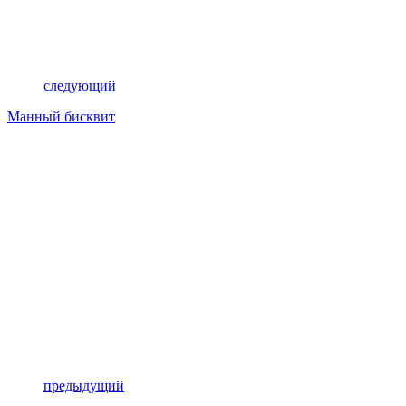
следующий
Манный бисквит
предыдущий