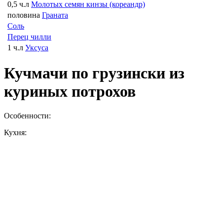
0,5 ч.л
Молотых семян кинзы (кореандр)
половина
Граната
Соль
Перец чилли
1 ч.л
Уксуса
Кучмачи по грузински из
куриных потрохов
Особенности:
Кухня: