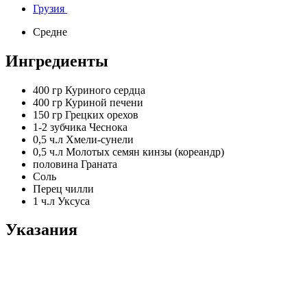
Грузия
Средне
Ингредиенты
400 гр
Куриного сердца
400 гр
Куриной печени
150 гр
Грецких орехов
1-2 зубчика
Чеснока
0,5 ч.л
Хмели-сунели
0,5 ч.л
Молотых семян кинзы (кореандр)
половина
Граната
Соль
Перец чилли
1 ч.л
Уксуса
Указания