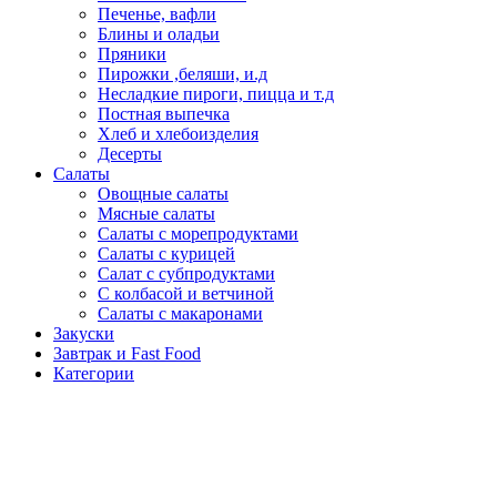
Печенье, вафли
Блины и оладьи
Пряники
Пирожки ,беляши, и.д
Несладкие пироги, пицца и т.д
Постная выпечка
Хлеб и хлебоизделия
Десерты
Салаты
Овощные салаты
Мясные салаты
Салаты с морепродуктами
Салаты с курицей
Салат с субпродуктами
С колбасой и ветчиной
Салаты с макаронами
Закуски
Завтрак и Fast Food
Категории