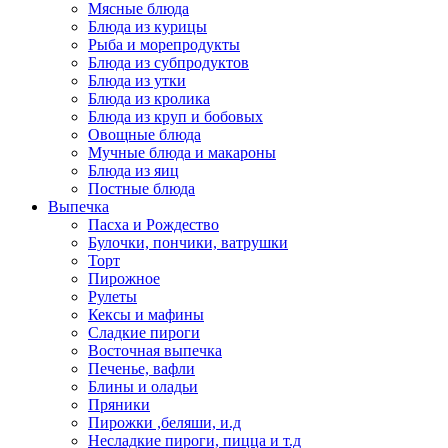
Мясные блюда
Блюда из курицы
Рыба и морепродукты
Блюда из субпродуктов
Блюда из утки
Блюда из кролика
Блюда из круп и бобовых
Овощные блюда
Мучные блюда и макароны
Блюда из яиц
Постные блюда
Выпечка
Пасха и Рождество
Булочки, пончики, ватрушки
Торт
Пирожное
Рулеты
Кексы и мафины
Сладкие пироги
Восточная выпечка
Печенье, вафли
Блины и оладьи
Пряники
Пирожки ,беляши, и.д
Несладкие пироги, пицца и т.д