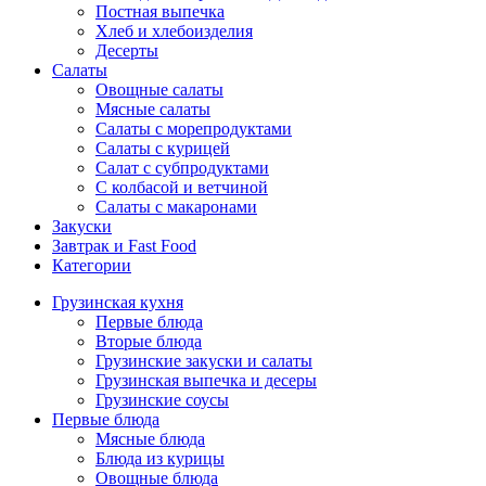
Постная выпечка
Хлеб и хлебоизделия
Десерты
Салаты
Овощные салаты
Мясные салаты
Салаты с морепродуктами
Салаты с курицей
Салат с субпродуктами
С колбасой и ветчиной
Салаты с макаронами
Закуски
Завтрак и Fast Food
Категории
Грузинская кухня
Первые блюда
Вторые блюда
Грузинские закуски и салаты
Грузинская выпечка и десеры
Грузинские соусы
Первые блюда
Мясные блюда
Блюда из курицы
Овощные блюда