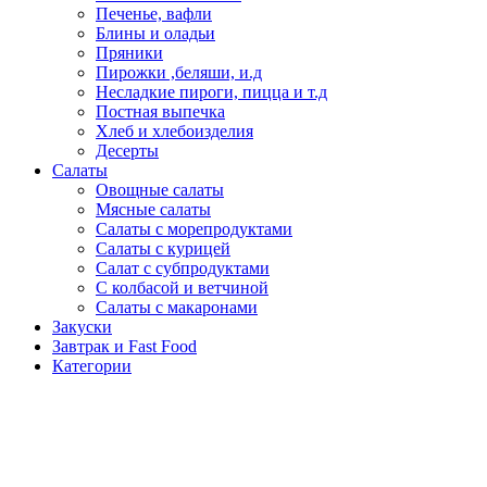
Печенье, вафли
Блины и оладьи
Пряники
Пирожки ,беляши, и.д
Несладкие пироги, пицца и т.д
Постная выпечка
Хлеб и хлебоизделия
Десерты
Салаты
Овощные салаты
Мясные салаты
Салаты с морепродуктами
Салаты с курицей
Салат с субпродуктами
С колбасой и ветчиной
Салаты с макаронами
Закуски
Завтрак и Fast Food
Категории