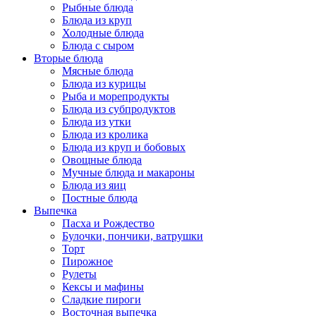
Рыбные блюда
Блюда из круп
Холодные блюда
Блюда с сыром
Вторые блюда
Мясные блюда
Блюда из курицы
Рыба и морепродукты
Блюда из субпродуктов
Блюда из утки
Блюда из кролика
Блюда из круп и бобовых
Овощные блюда
Мучные блюда и макароны
Блюда из яиц
Постные блюда
Выпечка
Пасха и Рождество
Булочки, пончики, ватрушки
Торт
Пирожное
Рулеты
Кексы и мафины
Сладкие пироги
Восточная выпечка