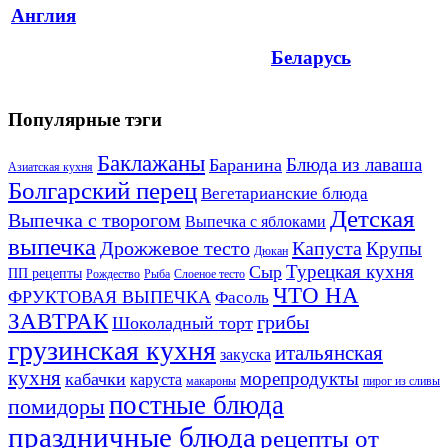
Англия
Беларусь
Популярные тэги
Баклажаны
Блюда из лаваша
Баранина
Азиатская кухня
Болгарский перец
Вегетарианские блюда
Детская
Выпечка с творогом
Выпечка с яблоками
выпечка
Дрожжевое тесто
Капуста
Крупы
Дюкан
Турецкая кухня
Сыр
ПП рецепты
Рождество
Рыба
Слоеное тесто
ЧТО НА
ФРУКТОВАЯ ВЫПЕЧКА
Фасоль
ЗАВТРАК
грибы
Шоколадный торт
грузинская кухня
итальянская
закуска
кухня
морепродукты
кабачки
каруста
макароны
пирог из сливы
постные блюда
помидоры
праздничные блюда
рецепты от