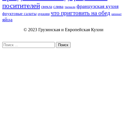
поситителей
французская кухня
слива
свекла
ткемали
что пригтовить на обед
фруктовые салаты
цуккини
шпинат
яйца
© 2023 Грузинская и Европейская Кухни