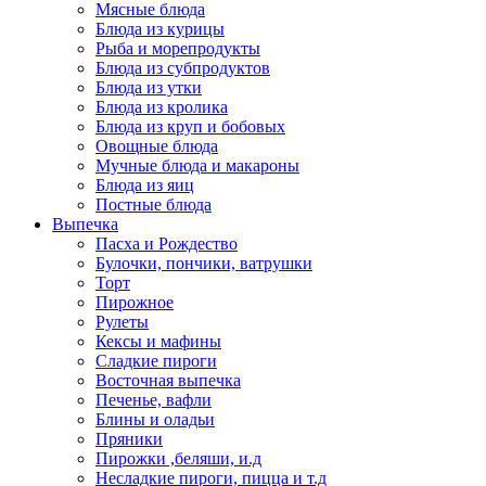
Мясные блюда
Блюда из курицы
Рыба и морепродукты
Блюда из субпродуктов
Блюда из утки
Блюда из кролика
Блюда из круп и бобовых
Овощные блюда
Мучные блюда и макароны
Блюда из яиц
Постные блюда
Выпечка
Пасха и Рождество
Булочки, пончики, ватрушки
Торт
Пирожное
Рулеты
Кексы и мафины
Сладкие пироги
Восточная выпечка
Печенье, вафли
Блины и оладьи
Пряники
Пирожки ,беляши, и.д
Несладкие пироги, пицца и т.д