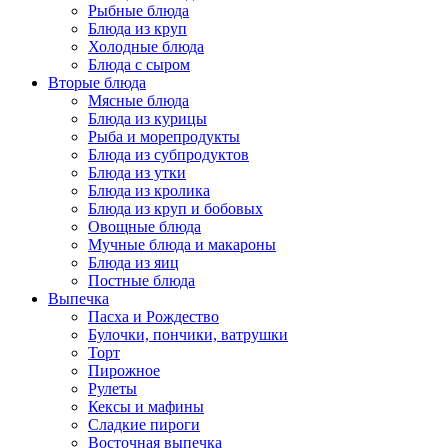
Рыбные блюда
Блюда из круп
Холодные блюда
Блюда с сыром
Вторые блюда
Мясные блюда
Блюда из курицы
Рыба и морепродукты
Блюда из субпродуктов
Блюда из утки
Блюда из кролика
Блюда из круп и бобовых
Овощные блюда
Мучные блюда и макароны
Блюда из яиц
Постные блюда
Выпечка
Пасха и Рождество
Булочки, пончики, ватрушки
Торт
Пирожное
Рулеты
Кексы и мафины
Сладкие пироги
Восточная выпечка