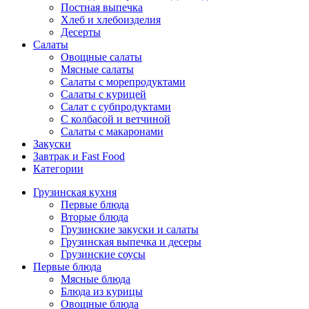
Постная выпечка
Хлеб и хлебоизделия
Десерты
Салаты
Овощные салаты
Мясные салаты
Салаты с морепродуктами
Салаты с курицей
Салат с субпродуктами
С колбасой и ветчиной
Салаты с макаронами
Закуски
Завтрак и Fast Food
Категории
Грузинская кухня
Первые блюда
Вторые блюда
Грузинские закуски и салаты
Грузинская выпечка и десеры
Грузинские соусы
Первые блюда
Мясные блюда
Блюда из курицы
Овощные блюда