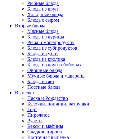
Рыбные блюда
Блюда из круп
Холодные блюда
Блюда с сыром
Вторые блюда
Мясные блюда
Блюда из курицы
Рыба и морепродукты
Блюда из субпродуктов
Блюда из утки
Блюда из кролика
Блюда из круп и бобовых
Овощные блюда
Мучные блюда и макароны
Блюда из яиц
Постные блюда
Выпечка
Пасха и Рождество
Булочки, пончики, ватрушки
Торт
Пирожное
Рулеты
Кексы и мафины
Сладкие пироги
Восточная выпечка