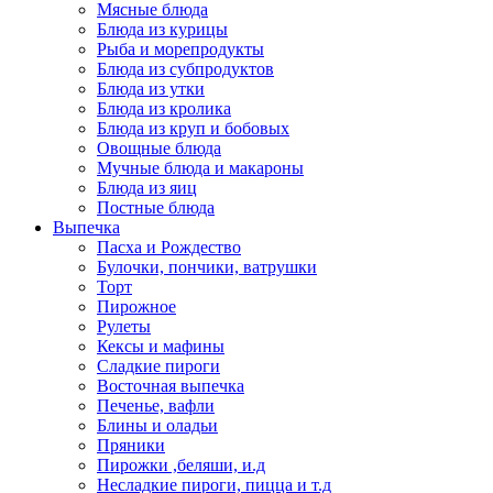
Мясные блюда
Блюда из курицы
Рыба и морепродукты
Блюда из субпродуктов
Блюда из утки
Блюда из кролика
Блюда из круп и бобовых
Овощные блюда
Мучные блюда и макароны
Блюда из яиц
Постные блюда
Выпечка
Пасха и Рождество
Булочки, пончики, ватрушки
Торт
Пирожное
Рулеты
Кексы и мафины
Сладкие пироги
Восточная выпечка
Печенье, вафли
Блины и оладьи
Пряники
Пирожки ,беляши, и.д
Несладкие пироги, пицца и т.д