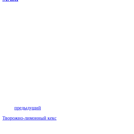
предыдущий
Творожно-лимонный кекс