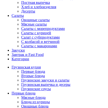
Постная выпечка
Хлеб и хлебоизделия
Десерты
Салаты
Овощные салаты
Мясные салаты
Салаты с морепродуктами
Салаты с курицей
Салат с субпродуктами
С колбасой и ветчиной
Салаты с макаронами
Закуски
Завтрак и Fast Food
Категории
Грузинская кухня
Первые блюда
Вторые блюда
Грузинские закуски и салаты
Грузинская выпечка и десеры
Грузинские соусы
Первые блюда
Мясные блюда
Блюда из курицы
Овощные блюда