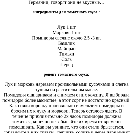
Германии, говорят они не вкусные…
ингредиенты для томатного соуса :
Лук 1 шт
Морковь 1 шт
Помидоры свежие около 2,5 -3 кг.
Базилик
Майоран
Тимьян
Соль
Перец
рецепт томатного соуса:
Лук и морковь нарезаем произвольными кусочками и слегка
тушим на растительном масле.
Помидоры ошпариваем и снимаем с них кожицу. Я выбирала
помидоры более мясистые, а этот сорт не достаточно красный.
Как сняли корочку произвольно измельчим помидоры и
бросим их к луку и моркови. Теперь осталось ждать. В
течение приблизительно 2х часов помидоры должны
томиться, конечно не забывайте их время от времени
помешивать. Как вы увидите, что они стали брызгаться,
добавляйте в них травки , перчите, солите и через пару минут