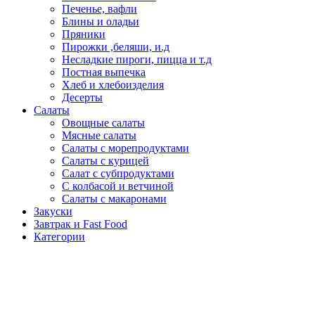
Печенье, вафли
Блины и оладьи
Пряники
Пирожки ,беляши, и.д
Несладкие пироги, пицца и т.д
Постная выпечка
Хлеб и хлебоизделия
Десерты
Салаты
Овощные салаты
Мясные салаты
Салаты с морепродуктами
Салаты с курицей
Салат с субпродуктами
С колбасой и ветчиной
Салаты с макаронами
Закуски
Завтрак и Fast Food
Категории