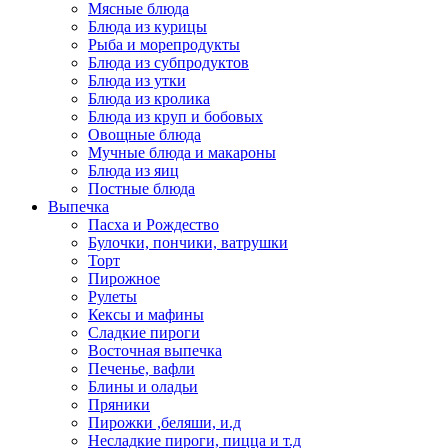
Мясные блюда
Блюда из курицы
Рыба и морепродукты
Блюда из субпродуктов
Блюда из утки
Блюда из кролика
Блюда из круп и бобовых
Овощные блюда
Мучные блюда и макароны
Блюда из яиц
Постные блюда
Выпечка
Пасха и Рождество
Булочки, пончики, ватрушки
Торт
Пирожное
Рулеты
Кексы и мафины
Сладкие пироги
Восточная выпечка
Печенье, вафли
Блины и оладьи
Пряники
Пирожки ,беляши, и.д
Несладкие пироги, пицца и т.д