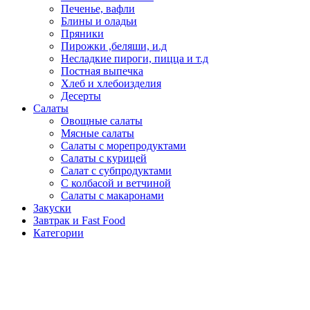
Печенье, вафли
Блины и оладьи
Пряники
Пирожки ,беляши, и.д
Несладкие пироги, пицца и т.д
Постная выпечка
Хлеб и хлебоизделия
Десерты
Салаты
Овощные салаты
Мясные салаты
Салаты с морепродуктами
Салаты с курицей
Салат с субпродуктами
С колбасой и ветчиной
Салаты с макаронами
Закуски
Завтрак и Fast Food
Категории