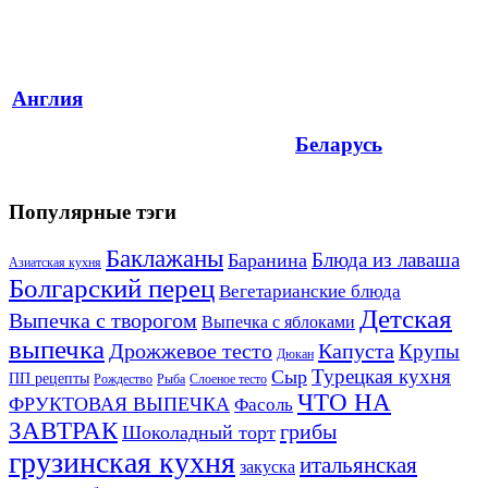
Англия
Беларусь
Популярные тэги
Баклажаны
Блюда из лаваша
Баранина
Азиатская кухня
Болгарский перец
Вегетарианские блюда
Детская
Выпечка с творогом
Выпечка с яблоками
выпечка
Дрожжевое тесто
Капуста
Крупы
Дюкан
Турецкая кухня
Сыр
ПП рецепты
Рождество
Рыба
Слоеное тесто
ЧТО НА
ФРУКТОВАЯ ВЫПЕЧКА
Фасоль
ЗАВТРАК
грибы
Шоколадный торт
грузинская кухня
итальянская
закуска