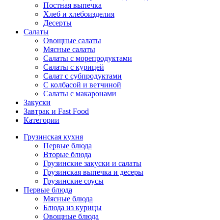
Постная выпечка
Хлеб и хлебоизделия
Десерты
Салаты
Овощные салаты
Мясные салаты
Салаты с морепродуктами
Салаты с курицей
Салат с субпродуктами
С колбасой и ветчиной
Салаты с макаронами
Закуски
Завтрак и Fast Food
Категории
Грузинская кухня
Первые блюда
Вторые блюда
Грузинские закуски и салаты
Грузинская выпечка и десеры
Грузинские соусы
Первые блюда
Мясные блюда
Блюда из курицы
Овощные блюда