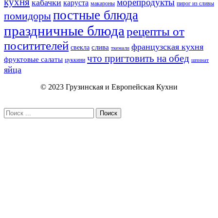
кухня
морепродукты
кабачки
каруста
макароны
пирог из сливы
постные блюда
помидоры
праздничные блюда
рецепты от
поситителей
французская кухня
слива
свекла
ткемали
что пригтовить на обед
фруктовые салаты
цуккини
шпинат
яйца
© 2023 Грузинская и Европейская Кухни