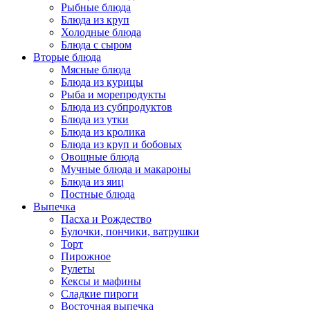
Рыбные блюда
Блюда из круп
Холодные блюда
Блюда с сыром
Вторые блюда
Мясные блюда
Блюда из курицы
Рыба и морепродукты
Блюда из субпродуктов
Блюда из утки
Блюда из кролика
Блюда из круп и бобовых
Овощные блюда
Мучные блюда и макароны
Блюда из яиц
Постные блюда
Выпечка
Пасха и Рождество
Булочки, пончики, ватрушки
Торт
Пирожное
Рулеты
Кексы и мафины
Сладкие пироги
Восточная выпечка