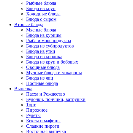
Рыбные блюда
Блюда из круп
Холодные блюда
Блюда с сыром
Вторые блюда
Мясные блюда
Блюда из курицы
Рыба и морепродукты
Блюда из субпродуктов
Блюда из утки
Блюда из кролика
Блюда из круп и бобовых
Овощные блюда
Мучные блюда и макароны
Блюда из яиц
Постные блюда
Выпечка
Пасха и Рождество
Булочки, пончики, ватрушки
Торт
Пирожное
Рулеты
Кексы и мафины
Сладкие пироги
Восточная выпечка