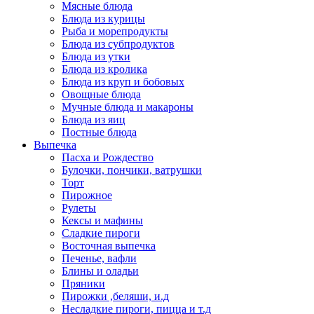
Мясные блюда
Блюда из курицы
Рыба и морепродукты
Блюда из субпродуктов
Блюда из утки
Блюда из кролика
Блюда из круп и бобовых
Овощные блюда
Мучные блюда и макароны
Блюда из яиц
Постные блюда
Выпечка
Пасха и Рождество
Булочки, пончики, ватрушки
Торт
Пирожное
Рулеты
Кексы и мафины
Сладкие пироги
Восточная выпечка
Печенье, вафли
Блины и оладьи
Пряники
Пирожки ,беляши, и.д
Несладкие пироги, пицца и т.д