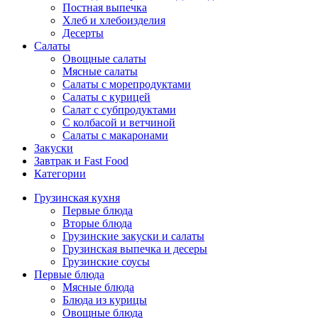
Постная выпечка
Хлеб и хлебоизделия
Десерты
Салаты
Овощные салаты
Мясные салаты
Салаты с морепродуктами
Салаты с курицей
Салат с субпродуктами
С колбасой и ветчиной
Салаты с макаронами
Закуски
Завтрак и Fast Food
Категории
Грузинская кухня
Первые блюда
Вторые блюда
Грузинские закуски и салаты
Грузинская выпечка и десеры
Грузинские соусы
Первые блюда
Мясные блюда
Блюда из курицы
Овощные блюда