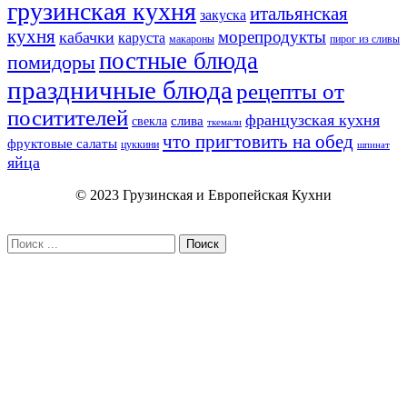
грузинская кухня
итальянская
закуска
кухня
морепродукты
кабачки
каруста
макароны
пирог из сливы
постные блюда
помидоры
праздничные блюда
рецепты от
поситителей
французская кухня
слива
свекла
ткемали
что пригтовить на обед
фруктовые салаты
цуккини
шпинат
яйца
© 2023 Грузинская и Европейская Кухни