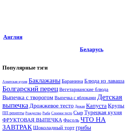
Англия
Беларусь
Популярные тэги
Баклажаны
Блюда из лаваша
Баранина
Азиатская кухня
Болгарский перец
Вегетарианские блюда
Детская
Выпечка с творогом
Выпечка с яблоками
выпечка
Дрожжевое тесто
Капуста
Крупы
Дюкан
Турецкая кухня
Сыр
ПП рецепты
Рождество
Рыба
Слоеное тесто
ЧТО НА
ФРУКТОВАЯ ВЫПЕЧКА
Фасоль
ЗАВТРАК
грибы
Шоколадный торт