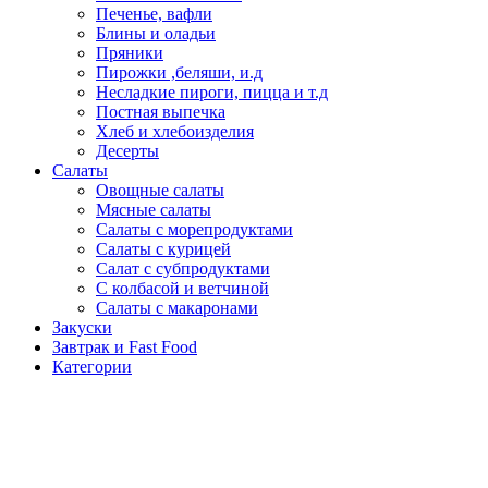
Печенье, вафли
Блины и оладьи
Пряники
Пирожки ,беляши, и.д
Несладкие пироги, пицца и т.д
Постная выпечка
Хлеб и хлебоизделия
Десерты
Салаты
Овощные салаты
Мясные салаты
Салаты с морепродуктами
Салаты с курицей
Салат с субпродуктами
С колбасой и ветчиной
Салаты с макаронами
Закуски
Завтрак и Fast Food
Категории