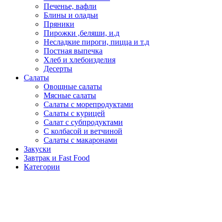
Печенье, вафли
Блины и оладьи
Пряники
Пирожки ,беляши, и.д
Несладкие пироги, пицца и т.д
Постная выпечка
Хлеб и хлебоизделия
Десерты
Салаты
Овощные салаты
Мясные салаты
Салаты с морепродуктами
Салаты с курицей
Салат с субпродуктами
С колбасой и ветчиной
Салаты с макаронами
Закуски
Завтрак и Fast Food
Категории