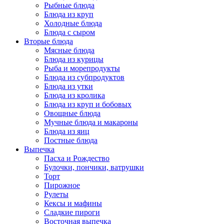
Рыбные блюда
Блюда из круп
Холодные блюда
Блюда с сыром
Вторые блюда
Мясные блюда
Блюда из курицы
Рыба и морепродукты
Блюда из субпродуктов
Блюда из утки
Блюда из кролика
Блюда из круп и бобовых
Овощные блюда
Мучные блюда и макароны
Блюда из яиц
Постные блюда
Выпечка
Пасха и Рождество
Булочки, пончики, ватрушки
Торт
Пирожное
Рулеты
Кексы и мафины
Сладкие пироги
Восточная выпечка