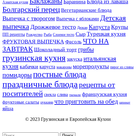
Баклажаны
Блюда из лаваша
Баранина
Азиатская кухня
Болгарский перец
Вегетарианские блюда
Детская
Выпечка с творогом
Выпечка с яблоками
выпечка
Дрожжевое тесто
Капуста
Крупы
Дюкан
Турецкая кухня
Сыр
ПП рецепты
Рождество
Рыба
Слоеное тесто
ЧТО НА
ФРУКТОВАЯ ВЫПЕЧКА
Фасоль
ЗАВТРАК
грибы
Шоколадный торт
грузинская кухня
итальянская
закуска
кухня
морепродукты
кабачки
каруста
макароны
пирог из сливы
постные блюда
помидоры
праздничные блюда
рецепты от
поситителей
французская кухня
слива
свекла
ткемали
что пригтовить на обед
фруктовые салаты
цуккини
шпинат
яйца
© 2023 Грузинская и Европейская Кухни