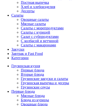
Постная выпечка
Хлеб и хлебоизделия
Десерты
Салаты
Овощные салаты
Мясные салаты
Салаты с морепродуктами
Салаты с курицей
Салат с субпродуктами
С колбасой и ветчиной
Салаты с макаронами
Закуски
Завтрак и Fast Food
Категории
Грузинская кухня
Первые блюда
Вторые блюда
Грузинские закуски и салаты
Грузинская выпечка и десеры
Грузинские соусы
Первые блюда
Мясные блюда
Блюда из курицы
Овощные блюда