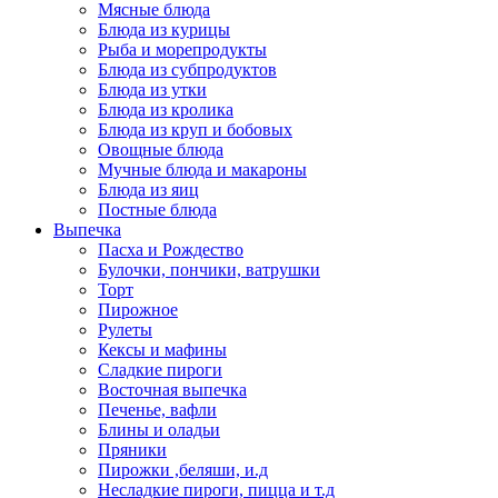
Мясные блюда
Блюда из курицы
Рыба и морепродукты
Блюда из субпродуктов
Блюда из утки
Блюда из кролика
Блюда из круп и бобовых
Овощные блюда
Мучные блюда и макароны
Блюда из яиц
Постные блюда
Выпечка
Пасха и Рождество
Булочки, пончики, ватрушки
Торт
Пирожное
Рулеты
Кексы и мафины
Сладкие пироги
Восточная выпечка
Печенье, вафли
Блины и оладьи
Пряники
Пирожки ,беляши, и.д
Несладкие пироги, пицца и т.д