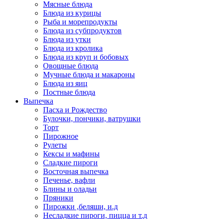
Мясные блюда
Блюда из курицы
Рыба и морепродукты
Блюда из субпродуктов
Блюда из утки
Блюда из кролика
Блюда из круп и бобовых
Овощные блюда
Мучные блюда и макароны
Блюда из яиц
Постные блюда
Выпечка
Пасха и Рождество
Булочки, пончики, ватрушки
Торт
Пирожное
Рулеты
Кексы и мафины
Сладкие пироги
Восточная выпечка
Печенье, вафли
Блины и оладьи
Пряники
Пирожки ,беляши, и.д
Несладкие пироги, пицца и т.д