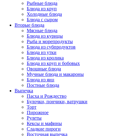
Рыбные блюда
Блюда из круп
Холодные блюда
Блюда с сыром
Вторые блюда
Мясные блюда
Блюда из курицы
Рыба и морепродукты
Блюда из субпродуктов
Блюда из утки
Блюда из кролика
Блюда из круп и бобовых
Овощные блюда
Мучные блюда и макароны
Блюда из яиц
Постные блюда
Выпечка
Пасха и Рождество
Булочки, пончики, ватрушки
Торт
Пирожное
Рулеты
Кексы и мафины
Сладкие пироги
Восточная выпечка