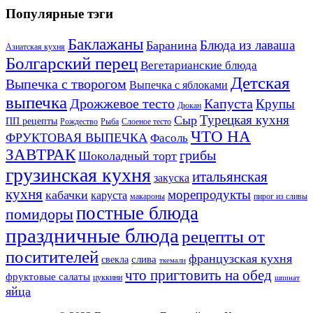
Популярные тэги
Баклажаны
Блюда из лаваша
Баранина
Азиатская кухня
Болгарский перец
Вегетарианские блюда
Детская
Выпечка с творогом
Выпечка с яблоками
выпечка
Дрожжевое тесто
Капуста
Крупы
Дюкан
Турецкая кухня
Сыр
ПП рецепты
Рождество
Рыба
Слоеное тесто
ЧТО НА
ФРУКТОВАЯ ВЫПЕЧКА
Фасоль
ЗАВТРАК
грибы
Шоколадный торт
грузинская кухня
итальянская
закуска
кухня
морепродукты
кабачки
каруста
макароны
пирог из сливы
постные блюда
помидоры
праздничные блюда
рецепты от
поситителей
французская кухня
слива
свекла
ткемали
что пригтовить на обед
фруктовые салаты
цуккини
шпинат
яйца