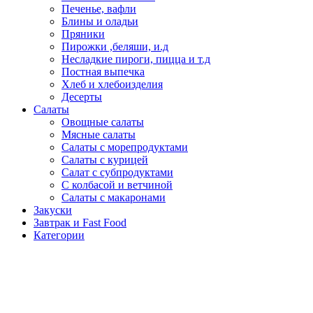
Печенье, вафли
Блины и оладьи
Пряники
Пирожки ,беляши, и.д
Несладкие пироги, пицца и т.д
Постная выпечка
Хлеб и хлебоизделия
Десерты
Салаты
Овощные салаты
Мясные салаты
Салаты с морепродуктами
Салаты с курицей
Салат с субпродуктами
С колбасой и ветчиной
Салаты с макаронами
Закуски
Завтрак и Fast Food
Категории