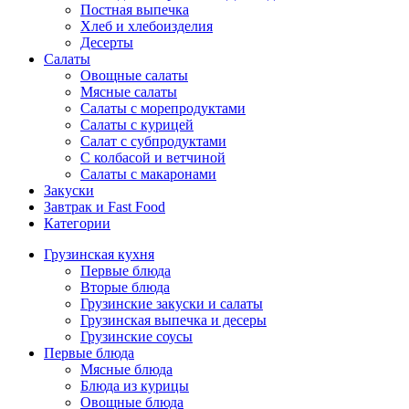
Постная выпечка
Хлеб и хлебоизделия
Десерты
Салаты
Овощные салаты
Мясные салаты
Салаты с морепродуктами
Салаты с курицей
Салат с субпродуктами
С колбасой и ветчиной
Салаты с макаронами
Закуски
Завтрак и Fast Food
Категории
Грузинская кухня
Первые блюда
Вторые блюда
Грузинские закуски и салаты
Грузинская выпечка и десеры
Грузинские соусы
Первые блюда
Мясные блюда
Блюда из курицы
Овощные блюда