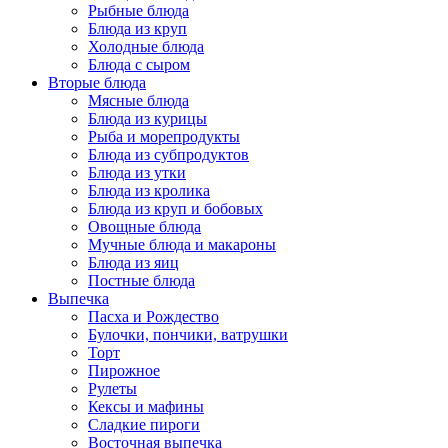
Рыбные блюда
Блюда из круп
Холодные блюда
Блюда с сыром
Вторые блюда
Мясные блюда
Блюда из курицы
Рыба и морепродукты
Блюда из субпродуктов
Блюда из утки
Блюда из кролика
Блюда из круп и бобовых
Овощные блюда
Мучные блюда и макароны
Блюда из яиц
Постные блюда
Выпечка
Пасха и Рождество
Булочки, пончики, ватрушки
Торт
Пирожное
Рулеты
Кексы и мафины
Сладкие пироги
Восточная выпечка