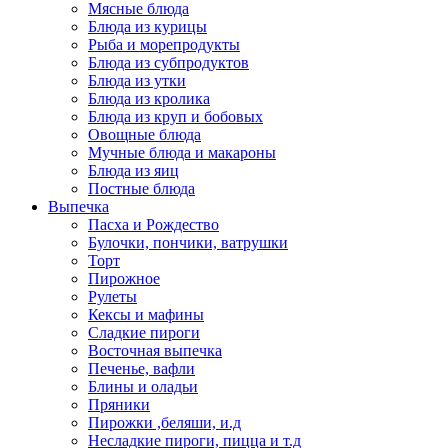
Мясные блюда
Блюда из курицы
Рыба и морепродукты
Блюда из субпродуктов
Блюда из утки
Блюда из кролика
Блюда из круп и бобовых
Овощные блюда
Мучные блюда и макароны
Блюда из яиц
Постные блюда
Выпечка
Пасха и Рождество
Булочки, пончики, ватрушки
Торт
Пирожное
Рулеты
Кексы и мафины
Сладкие пироги
Восточная выпечка
Печенье, вафли
Блины и оладьи
Пряники
Пирожки ,беляши, и.д
Несладкие пироги, пицца и т.д