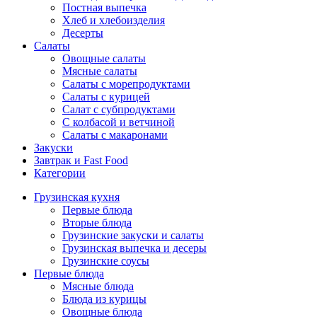
Постная выпечка
Хлеб и хлебоизделия
Десерты
Салаты
Овощные салаты
Мясные салаты
Салаты с морепродуктами
Салаты с курицей
Салат с субпродуктами
С колбасой и ветчиной
Салаты с макаронами
Закуски
Завтрак и Fast Food
Категории
Грузинская кухня
Первые блюда
Вторые блюда
Грузинские закуски и салаты
Грузинская выпечка и десеры
Грузинские соусы
Первые блюда
Мясные блюда
Блюда из курицы
Овощные блюда