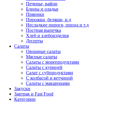
Печенье, вафли
Блины и оладьи
Пряники
Пирожки ,беляши, и.д
Несладкие пироги, пицца и т.д
Постная выпечка
Хлеб и хлебоизделия
Десерты
Салаты
Овощные салаты
Мясные салаты
Салаты с морепродуктами
Салаты с курицей
Салат с субпродуктами
С колбасой и ветчиной
Салаты с макаронами
Закуски
Завтрак и Fast Food
Категории