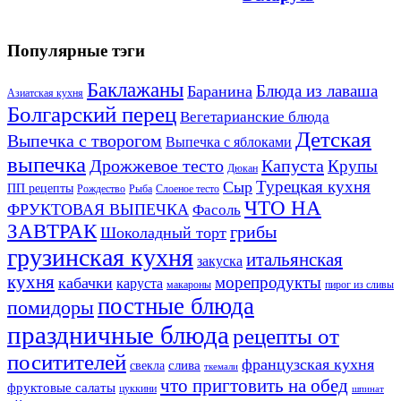
Популярные тэги
Баклажаны
Блюда из лаваша
Баранина
Азиатская кухня
Болгарский перец
Вегетарианские блюда
Детская
Выпечка с творогом
Выпечка с яблоками
выпечка
Дрожжевое тесто
Капуста
Крупы
Дюкан
Турецкая кухня
Сыр
ПП рецепты
Рождество
Рыба
Слоеное тесто
ЧТО НА
ФРУКТОВАЯ ВЫПЕЧКА
Фасоль
ЗАВТРАК
грибы
Шоколадный торт
грузинская кухня
итальянская
закуска
кухня
морепродукты
кабачки
каруста
макароны
пирог из сливы
постные блюда
помидоры
праздничные блюда
рецепты от
поситителей
французская кухня
слива
свекла
ткемали
что пригтовить на обед
фруктовые салаты
цуккини
шпинат