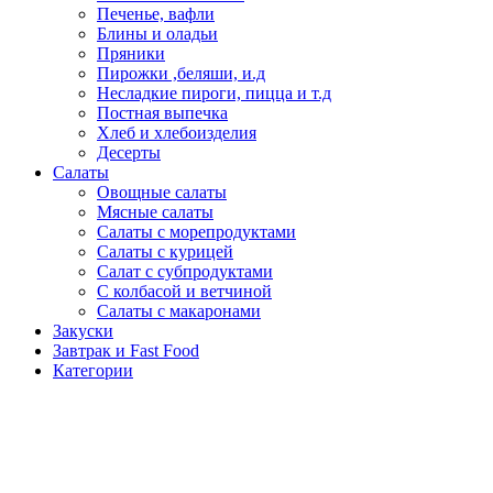
Печенье, вафли
Блины и оладьи
Пряники
Пирожки ,беляши, и.д
Несладкие пироги, пицца и т.д
Постная выпечка
Хлеб и хлебоизделия
Десерты
Салаты
Овощные салаты
Мясные салаты
Салаты с морепродуктами
Салаты с курицей
Салат с субпродуктами
С колбасой и ветчиной
Салаты с макаронами
Закуски
Завтрак и Fast Food
Категории