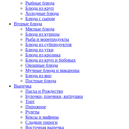
Рыбные блюда
Блюда из круп
Холодные блюда
Блюда с сыром
Вторые блюда
Мясные блюда
Блюда из курицы
Рыба и морепродукты
Блюда из субпродуктов
Блюда из утки
Блюда из кролика
Блюда из круп и бобовых
Овощные блюда
Мучные блюда и макароны
Блюда из яиц
Постные блюда
Выпечка
Пасха и Рождество
Булочки, пончики, ватрушки
Торт
Пирожное
Рулеты
Кексы и мафины
Сладкие пироги
Восточная выпечка