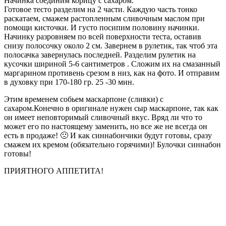
Начинка соединим корицу с сахаром.
Готовое тесто разделим на 2 части. Каждую часть тонко
раскатаем, смажем растопленным сливочным маслом при
помощи кисточки. И густо посипим половину начинки.
Начинку разровняем по всей поверхности теста, оставив
снизу полосочку около 2 см. Завернем в рулетик, так чтоб эта
полосачка завернулась последней. Разделим рулетик на
кусочки шириной 5-6 сантиметров . Сложим их на смазанный
маргарином противень срезом в низ, как на фото. И отправим
в духовку при 170-180 гр. 25 -30 мин.
Этим временем собьем маскарпоне (сливки) с
сахаром.Конечно в оригинале нужен сыр маскарпоне, так как
он имеет неповторимый сливочный вкус. Вряд ли что то
может его по настоящему заменить, но все же не всегда он
есть в продаже! 🙁 И как синнабончики будут готовы, сразу
смажем их кремом (обязательно горячими)! Булочки синнабон
готовы!
ПРИЯТНОГО АППЕТИТА!