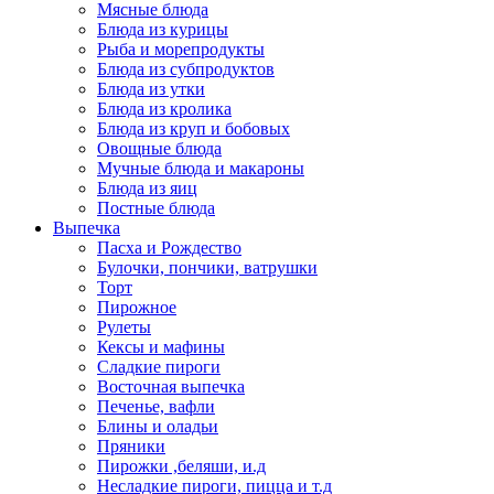
Мясные блюда
Блюда из курицы
Рыба и морепродукты
Блюда из субпродуктов
Блюда из утки
Блюда из кролика
Блюда из круп и бобовых
Овощные блюда
Мучные блюда и макароны
Блюда из яиц
Постные блюда
Выпечка
Пасха и Рождество
Булочки, пончики, ватрушки
Торт
Пирожное
Рулеты
Кексы и мафины
Сладкие пироги
Восточная выпечка
Печенье, вафли
Блины и оладьи
Пряники
Пирожки ,беляши, и.д
Несладкие пироги, пицца и т.д