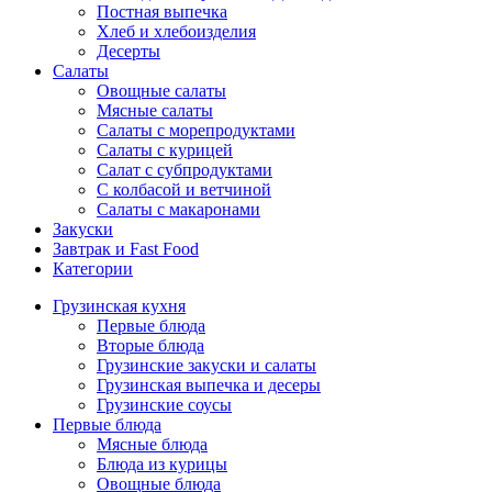
Постная выпечка
Хлеб и хлебоизделия
Десерты
Салаты
Овощные салаты
Мясные салаты
Салаты с морепродуктами
Салаты с курицей
Салат с субпродуктами
С колбасой и ветчиной
Салаты с макаронами
Закуски
Завтрак и Fast Food
Категории
Грузинская кухня
Первые блюда
Вторые блюда
Грузинские закуски и салаты
Грузинская выпечка и десеры
Грузинские соусы
Первые блюда
Мясные блюда
Блюда из курицы
Овощные блюда