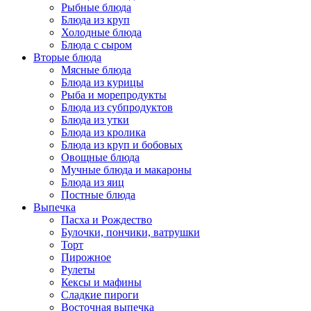
Рыбные блюда
Блюда из круп
Холодные блюда
Блюда с сыром
Вторые блюда
Мясные блюда
Блюда из курицы
Рыба и морепродукты
Блюда из субпродуктов
Блюда из утки
Блюда из кролика
Блюда из круп и бобовых
Овощные блюда
Мучные блюда и макароны
Блюда из яиц
Постные блюда
Выпечка
Пасха и Рождество
Булочки, пончики, ватрушки
Торт
Пирожное
Рулеты
Кексы и мафины
Сладкие пироги
Восточная выпечка