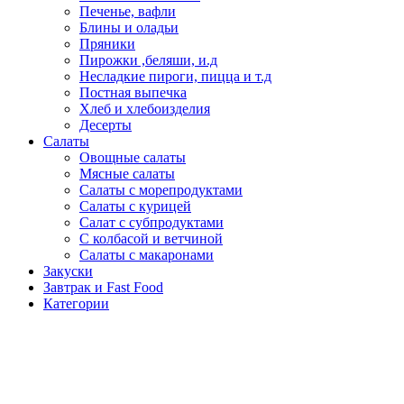
Печенье, вафли
Блины и оладьи
Пряники
Пирожки ,беляши, и.д
Несладкие пироги, пицца и т.д
Постная выпечка
Хлеб и хлебоизделия
Десерты
Салаты
Овощные салаты
Мясные салаты
Салаты с морепродуктами
Салаты с курицей
Салат с субпродуктами
С колбасой и ветчиной
Салаты с макаронами
Закуски
Завтрак и Fast Food
Категории