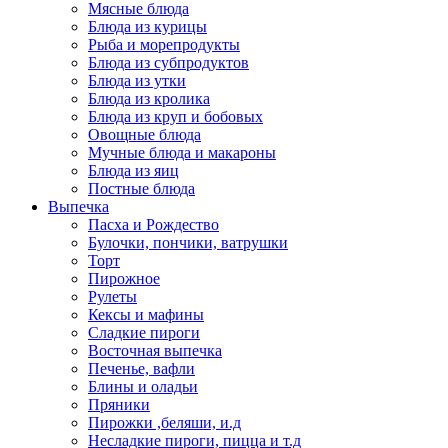
Мясные блюда
Блюда из курицы
Рыба и морепродукты
Блюда из субпродуктов
Блюда из утки
Блюда из кролика
Блюда из круп и бобовых
Овощные блюда
Мучные блюда и макароны
Блюда из яиц
Постные блюда
Выпечка
Пасха и Рождество
Булочки, пончики, ватрушки
Торт
Пирожное
Рулеты
Кексы и мафины
Сладкие пироги
Восточная выпечка
Печенье, вафли
Блины и оладьи
Пряники
Пирожки ,беляши, и.д
Несладкие пироги, пицца и т.д