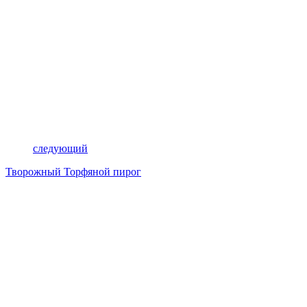
следующий
Творожный Торфяной пирог