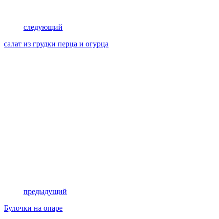
следующий
салат из грудки перца и огурца
предыдущий
Булочки на опаре