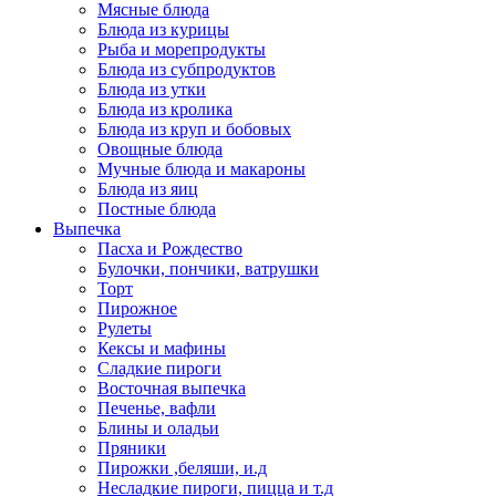
Мясные блюда
Блюда из курицы
Рыба и морепродукты
Блюда из субпродуктов
Блюда из утки
Блюда из кролика
Блюда из круп и бобовых
Овощные блюда
Мучные блюда и макароны
Блюда из яиц
Постные блюда
Выпечка
Пасха и Рождество
Булочки, пончики, ватрушки
Торт
Пирожное
Рулеты
Кексы и мафины
Сладкие пироги
Восточная выпечка
Печенье, вафли
Блины и оладьи
Пряники
Пирожки ,беляши, и.д
Несладкие пироги, пицца и т.д