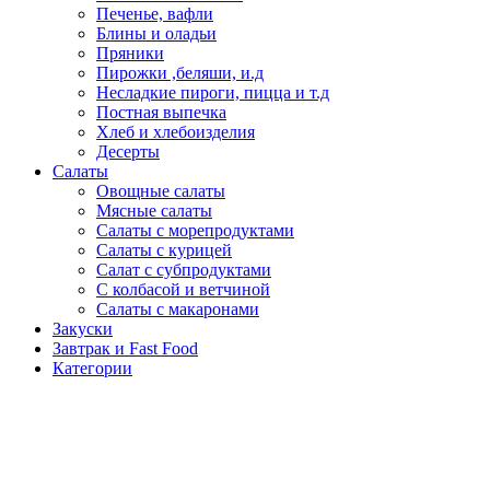
Печенье, вафли
Блины и оладьи
Пряники
Пирожки ,беляши, и.д
Несладкие пироги, пицца и т.д
Постная выпечка
Хлеб и хлебоизделия
Десерты
Салаты
Овощные салаты
Мясные салаты
Салаты с морепродуктами
Салаты с курицей
Салат с субпродуктами
С колбасой и ветчиной
Салаты с макаронами
Закуски
Завтрак и Fast Food
Категории