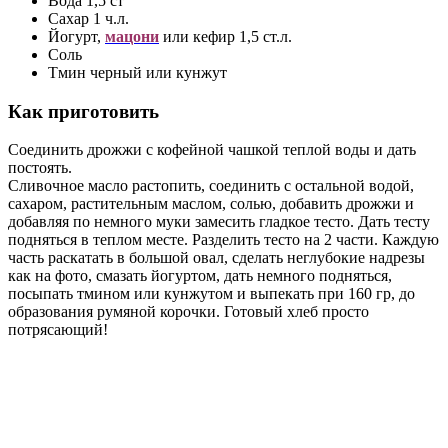
Вода 1,5 ст
Сахар 1 ч.л.
Йогурт,
мацони
или кефир 1,5 ст.л.
Соль
Тмин черный или кунжут
Как приготовить
Соединить дрожжи с кофейной чашкой теплой воды и дать
постоять.
Сливочное масло растопить, соединить с остальной водой,
сахаром, растительным маслом, солью, добавить дрожжи и
добавляя по немного муки замесить гладкое тесто. Дать тесту
подняться в теплом месте. Разделить тесто на 2 части. Каждую
часть раскатать в большой овал, сделать неглубокие надрезы
как на фото, смазать йогуртом, дать немного подняться,
посыпать тмином или кунжутом и выпекать при 160 гр, до
образования румяной корочки. Готовый хлеб просто
потрясающий!