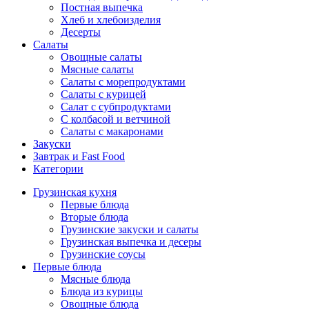
Постная выпечка
Хлеб и хлебоизделия
Десерты
Салаты
Овощные салаты
Мясные салаты
Салаты с морепродуктами
Салаты с курицей
Салат с субпродуктами
С колбасой и ветчиной
Салаты с макаронами
Закуски
Завтрак и Fast Food
Категории
Грузинская кухня
Первые блюда
Вторые блюда
Грузинские закуски и салаты
Грузинская выпечка и десеры
Грузинские соусы
Первые блюда
Мясные блюда
Блюда из курицы
Овощные блюда