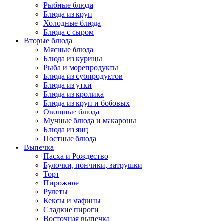
Рыбные блюда
Блюда из круп
Холодные блюда
Блюда с сыром
Вторые блюда
Мясные блюда
Блюда из курицы
Рыба и морепродукты
Блюда из субпродуктов
Блюда из утки
Блюда из кролика
Блюда из круп и бобовых
Овощные блюда
Мучные блюда и макароны
Блюда из яиц
Постные блюда
Выпечка
Пасха и Рождество
Булочки, пончики, ватрушки
Торт
Пирожное
Рулеты
Кексы и мафины
Сладкие пироги
Восточная выпечка