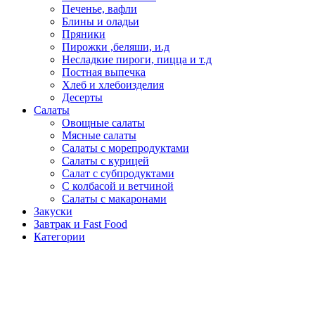
Печенье, вафли
Блины и оладьи
Пряники
Пирожки ,беляши, и.д
Несладкие пироги, пицца и т.д
Постная выпечка
Хлеб и хлебоизделия
Десерты
Салаты
Овощные салаты
Мясные салаты
Салаты с морепродуктами
Салаты с курицей
Салат с субпродуктами
С колбасой и ветчиной
Салаты с макаронами
Закуски
Завтрак и Fast Food
Категории