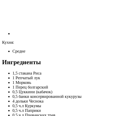
Кухня:
Средне
Ингредиенты
1,5 стакана
Риса
1
Репчатый лук
1
Морковь
1
Перец болгарский
0,5
Цуккини (кабачок)
0,5 банки
консервированной кукурузы
4 дольки
Чеснока
0,5 ч.л
Куркумы
0,5 ч.л
Паприки
0,5 ч.л
Прованских трав