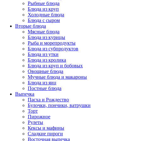
Рыбные блюда
Блюда из круп
Холодные блюда
Блюда с сыром
Вторые блюда
Мясные блюда
Блюда из курицы
Рыба и морепродукты
Блюда из субпродуктов
Блюда из утки
Блюда из кролика
Блюда из круп и бобовых
Овощные блюда
Мучные блюда и макароны
Блюда из яиц
Постные блюда
Выпечка
Пасха и Рождество
Булочки, пончики, ватрушки
Торт
Пирожное
Рулеты
Кексы и мафины
Сладкие пироги
Восточная выпечка