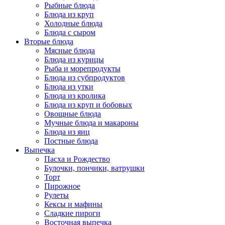
Рыбные блюда
Блюда из круп
Холодные блюда
Блюда с сыром
Вторые блюда
Мясные блюда
Блюда из курицы
Рыба и морепродукты
Блюда из субпродуктов
Блюда из утки
Блюда из кролика
Блюда из круп и бобовых
Овощные блюда
Мучные блюда и макароны
Блюда из яиц
Постные блюда
Выпечка
Пасха и Рождество
Булочки, пончики, ватрушки
Торт
Пирожное
Рулеты
Кексы и мафины
Сладкие пироги
Восточная выпечка