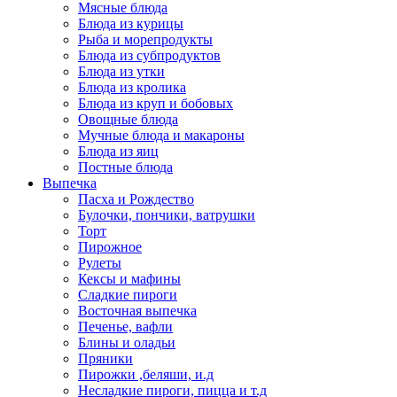
Мясные блюда
Блюда из курицы
Рыба и морепродукты
Блюда из субпродуктов
Блюда из утки
Блюда из кролика
Блюда из круп и бобовых
Овощные блюда
Мучные блюда и макароны
Блюда из яиц
Постные блюда
Выпечка
Пасха и Рождество
Булочки, пончики, ватрушки
Торт
Пирожное
Рулеты
Кексы и мафины
Сладкие пироги
Восточная выпечка
Печенье, вафли
Блины и оладьи
Пряники
Пирожки ,беляши, и.д
Несладкие пироги, пицца и т.д