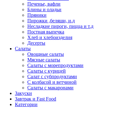
Печенье, вафли
Блины и оладьи
Пряники
Пирожки ,беляши, и.д
Несладкие пироги, пицца и т.д
Постная выпечка
Хлеб и хлебоизделия
Десерты
Салаты
Овощные салаты
Мясные салаты
Салаты с морепродуктами
Салаты с курицей
Салат с субпродуктами
С колбасой и ветчиной
Салаты с макаронами
Закуски
Завтрак и Fast Food
Категории