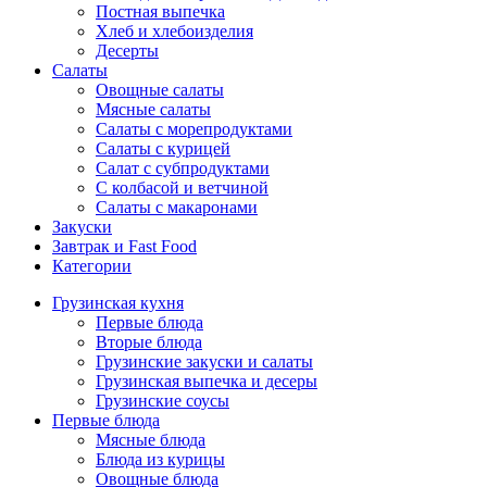
Постная выпечка
Хлеб и хлебоизделия
Десерты
Салаты
Овощные салаты
Мясные салаты
Салаты с морепродуктами
Салаты с курицей
Салат с субпродуктами
С колбасой и ветчиной
Салаты с макаронами
Закуски
Завтрак и Fast Food
Категории
Грузинская кухня
Первые блюда
Вторые блюда
Грузинские закуски и салаты
Грузинская выпечка и десеры
Грузинские соусы
Первые блюда
Мясные блюда
Блюда из курицы
Овощные блюда