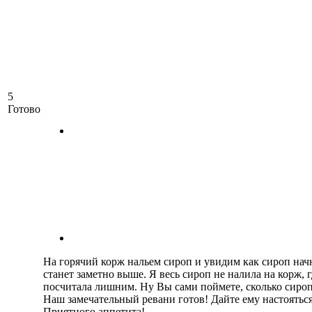
5
Готово
На горячий корж нальем сироп и увидим как сироп начн
станет заметно выше. Я весь сироп не налила на корж, г
посчитала лишним. Ну Вы сами поймете, сколько сиро
Наш замечательный ревани готов! Дайте ему настояться 
Приятного аппетита!