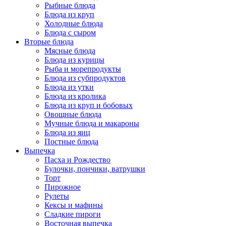
Рыбные блюда
Блюда из круп
Холодные блюда
Блюда с сыром
Вторые блюда
Мясные блюда
Блюда из курицы
Рыба и морепродукты
Блюда из субпродуктов
Блюда из утки
Блюда из кролика
Блюда из круп и бобовых
Овощные блюда
Мучные блюда и макароны
Блюда из яиц
Постные блюда
Выпечка
Пасха и Рождество
Булочки, пончики, ватрушки
Торт
Пирожное
Рулеты
Кексы и мафины
Сладкие пироги
Восточная выпечка