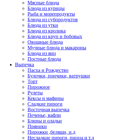
Мясные блюда
Блюда из курицы
Рыба и морепродукты
Блюда из субпродуктов
Блюда из утки
Блюда из кролика
Блюда из круп и бобовых
Овощные блюда
Мучные блюда и макароны
Блюда из яиц
Постные блюда
Выпечка
Пасха и Рождество
Булочки, пончики, ватрушки
Торт
Пирожное
Рулеты
Кексы и мафины
Сладкие пироги
Восточная выпечка
Печенье, вафли
Блины и оладьи
Пряники
Пирожки ,беляши, и.д
Несладкие пироги, пицца и т.д