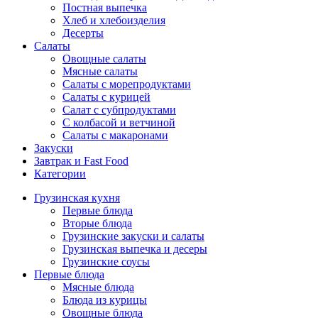
Постная выпечка
Хлеб и хлебоизделия
Десерты
Салаты
Овощные салаты
Мясные салаты
Салаты с морепродуктами
Салаты с курицей
Салат с субпродуктами
С колбасой и ветчиной
Салаты с макаронами
Закуски
Завтрак и Fast Food
Категории
Грузинская кухня
Первые блюда
Вторые блюда
Грузинские закуски и салаты
Грузинская выпечка и десеры
Грузинские соусы
Первые блюда
Мясные блюда
Блюда из курицы
Овощные блюда