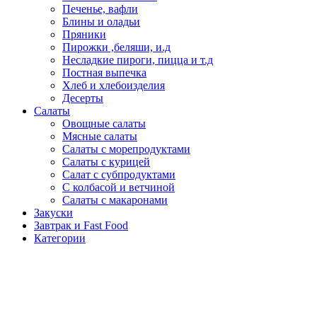
Печенье, вафли
Блины и оладьи
Пряники
Пирожки ,беляши, и.д
Несладкие пироги, пицца и т.д
Постная выпечка
Хлеб и хлебоизделия
Десерты
Салаты
Овощные салаты
Мясные салаты
Салаты с морепродуктами
Салаты с курицей
Салат с субпродуктами
С колбасой и ветчиной
Салаты с макаронами
Закуски
Завтрак и Fast Food
Категории