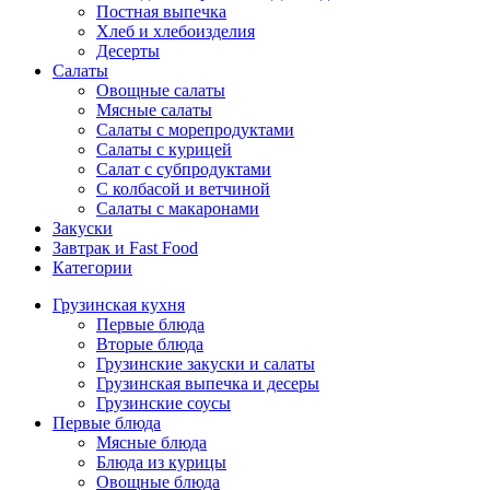
Постная выпечка
Хлеб и хлебоизделия
Десерты
Салаты
Овощные салаты
Мясные салаты
Салаты с морепродуктами
Салаты с курицей
Салат с субпродуктами
С колбасой и ветчиной
Салаты с макаронами
Закуски
Завтрак и Fast Food
Категории
Грузинская кухня
Первые блюда
Вторые блюда
Грузинские закуски и салаты
Грузинская выпечка и десеры
Грузинские соусы
Первые блюда
Мясные блюда
Блюда из курицы
Овощные блюда