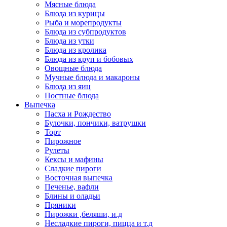
Мясные блюда
Блюда из курицы
Рыба и морепродукты
Блюда из субпродуктов
Блюда из утки
Блюда из кролика
Блюда из круп и бобовых
Овощные блюда
Мучные блюда и макароны
Блюда из яиц
Постные блюда
Выпечка
Пасха и Рождество
Булочки, пончики, ватрушки
Торт
Пирожное
Рулеты
Кексы и мафины
Сладкие пироги
Восточная выпечка
Печенье, вафли
Блины и оладьи
Пряники
Пирожки ,беляши, и.д
Несладкие пироги, пицца и т.д