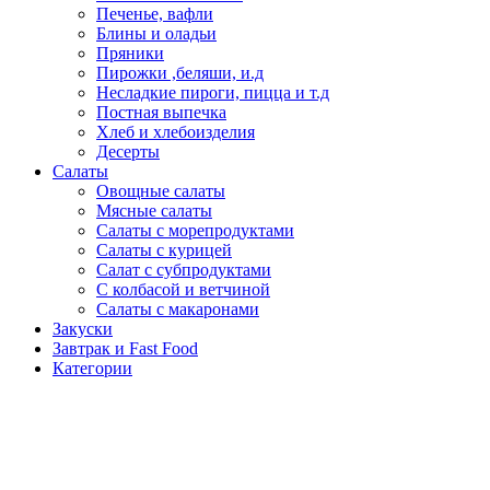
Печенье, вафли
Блины и оладьи
Пряники
Пирожки ,беляши, и.д
Несладкие пироги, пицца и т.д
Постная выпечка
Хлеб и хлебоизделия
Десерты
Салаты
Овощные салаты
Мясные салаты
Салаты с морепродуктами
Салаты с курицей
Салат с субпродуктами
С колбасой и ветчиной
Салаты с макаронами
Закуски
Завтрак и Fast Food
Категории