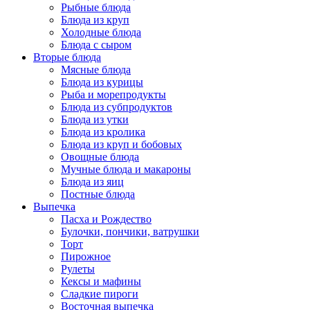
Рыбные блюда
Блюда из круп
Холодные блюда
Блюда с сыром
Вторые блюда
Мясные блюда
Блюда из курицы
Рыба и морепродукты
Блюда из субпродуктов
Блюда из утки
Блюда из кролика
Блюда из круп и бобовых
Овощные блюда
Мучные блюда и макароны
Блюда из яиц
Постные блюда
Выпечка
Пасха и Рождество
Булочки, пончики, ватрушки
Торт
Пирожное
Рулеты
Кексы и мафины
Сладкие пироги
Восточная выпечка