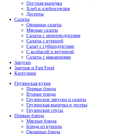
Постная выпечка
Хлеб и хлебоизделия
Десерты
Салаты
Овощные салаты
Мясные салаты
Салаты с морепродуктами
Салаты с курицей
Салат с субпродуктами
С колбасой и ветчиной
Салаты с макаронами
Закуски
Завтрак и Fast Food
Категории
Грузинская кухня
Первые блюда
Вторые блюда
Грузинские закуски и салаты
Грузинская выпечка и десеры
Грузинские соусы
Первые блюда
Мясные блюда
Блюда из курицы
Овощные блюда