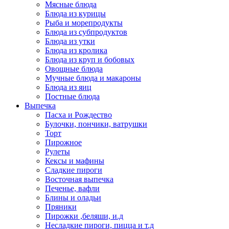
Мясные блюда
Блюда из курицы
Рыба и морепродукты
Блюда из субпродуктов
Блюда из утки
Блюда из кролика
Блюда из круп и бобовых
Овощные блюда
Мучные блюда и макароны
Блюда из яиц
Постные блюда
Выпечка
Пасха и Рождество
Булочки, пончики, ватрушки
Торт
Пирожное
Рулеты
Кексы и мафины
Сладкие пироги
Восточная выпечка
Печенье, вафли
Блины и оладьи
Пряники
Пирожки ,беляши, и.д
Несладкие пироги, пицца и т.д