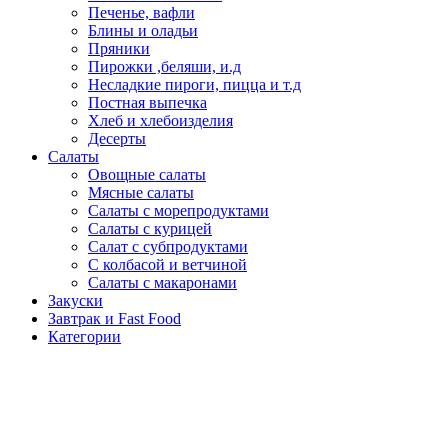
Печенье, вафли
Блины и оладьи
Пряники
Пирожки ,беляши, и.д
Несладкие пироги, пицца и т.д
Постная выпечка
Хлеб и хлебоизделия
Десерты
Салаты
Овощные салаты
Мясные салаты
Салаты с морепродуктами
Салаты с курицей
Салат с субпродуктами
С колбасой и ветчиной
Салаты с макаронами
Закуски
Завтрак и Fast Food
Категории