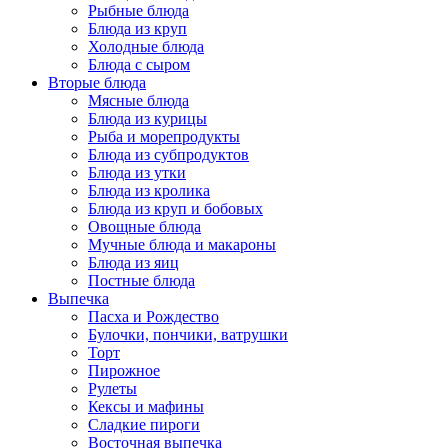
Рыбные блюда
Блюда из круп
Холодные блюда
Блюда с сыром
Вторые блюда
Мясные блюда
Блюда из курицы
Рыба и морепродукты
Блюда из субпродуктов
Блюда из утки
Блюда из кролика
Блюда из круп и бобовых
Овощные блюда
Мучные блюда и макароны
Блюда из яиц
Постные блюда
Выпечка
Пасха и Рождество
Булочки, пончики, ватрушки
Торт
Пирожное
Рулеты
Кексы и мафины
Сладкие пироги
Восточная выпечка