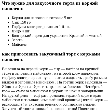
Что нужно для закусочного торта из коржей
наполеон:
Коржи для наполеона готовые 5 шт
Сыр 150 гр
Горбуша консервированная 1 банка
Яйцо 4 шт
Болгарский перец для украшения Красный и желтый
Зелень
Майонез
как приготовить закусочный торт с коржами
наполеон:
Выложила на первый корж — сыр — натёрла на крупной
тёрке и заправила майонезом , на второй корж выложила —
горбушу консервированную — слила жидкость , рыбу размяла
вилкой и заправила майонезом . На третий корж выложила —
Яйцо -натёрла на тёрке и заправила майонезом . Четвёртый
корж — смазала майонезом и убрала на ночь в холодильник .
На другой день — ещё раз промазала верхний корж и края
майонезом и засыпала измельчённой крошкой ( пятый корж —
раскрошила ) и украсила зеленью и болгарским перцем .
Закусочный торт из коржей наполеон готов! Приятного