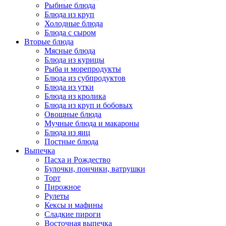
Рыбные блюда
Блюда из круп
Холодные блюда
Блюда с сыром
Вторые блюда
Мясные блюда
Блюда из курицы
Рыба и морепродукты
Блюда из субпродуктов
Блюда из утки
Блюда из кролика
Блюда из круп и бобовых
Овощные блюда
Мучные блюда и макароны
Блюда из яиц
Постные блюда
Выпечка
Пасха и Рождество
Булочки, пончики, ватрушки
Торт
Пирожное
Рулеты
Кексы и мафины
Сладкие пироги
Восточная выпечка