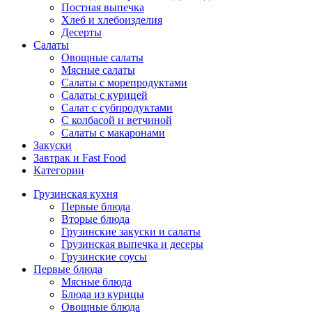
Постная выпечка
Хлеб и хлебоизделия
Десерты
Салаты
Овощные салаты
Мясные салаты
Салаты с морепродуктами
Салаты с курицей
Салат с субпродуктами
С колбасой и ветчиной
Салаты с макаронами
Закуски
Завтрак и Fast Food
Категории
Грузинская кухня
Первые блюда
Вторые блюда
Грузинские закуски и салаты
Грузинская выпечка и десеры
Грузинские соусы
Первые блюда
Мясные блюда
Блюда из курицы
Овощные блюда