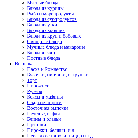
Мясные блюда
Блюда из курицы
Рыба и морепродукты
Блюда из субпродуктов
Блюда из утки
Блюда из кролика
Блюда из круп и бобовых
Овощные блюда
Мучные блюда и макароны
Блюда из яиц
Постные блюда
Выпечка
Пасха и Рождество
Булочки, пончики, ватрушки
Торт
Пирожное
Рулеты
Кексы и мафины
Сладкие пироги
Восточная выпечка
Печенье, вафли
Блины и оладьи
Пряники
Пирожки ,беляши, и.д
Несладкие пироги, пицца и т.д