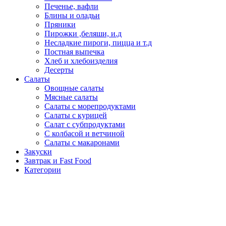
Печенье, вафли
Блины и оладьи
Пряники
Пирожки ,беляши, и.д
Несладкие пироги, пицца и т.д
Постная выпечка
Хлеб и хлебоизделия
Десерты
Салаты
Овощные салаты
Мясные салаты
Салаты с морепродуктами
Салаты с курицей
Салат с субпродуктами
С колбасой и ветчиной
Салаты с макаронами
Закуски
Завтрак и Fast Food
Категории