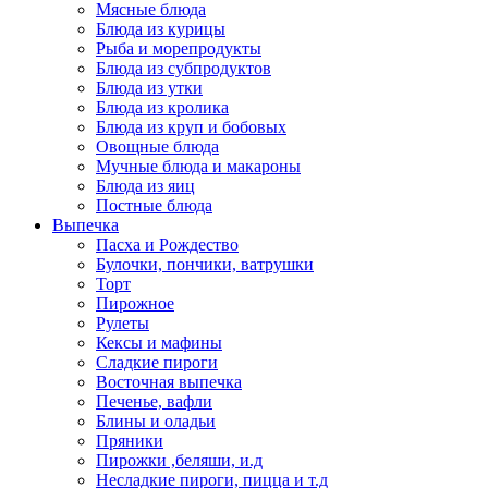
Мясные блюда
Блюда из курицы
Рыба и морепродукты
Блюда из субпродуктов
Блюда из утки
Блюда из кролика
Блюда из круп и бобовых
Овощные блюда
Мучные блюда и макароны
Блюда из яиц
Постные блюда
Выпечка
Пасха и Рождество
Булочки, пончики, ватрушки
Торт
Пирожное
Рулеты
Кексы и мафины
Сладкие пироги
Восточная выпечка
Печенье, вафли
Блины и оладьи
Пряники
Пирожки ,беляши, и.д
Несладкие пироги, пицца и т.д