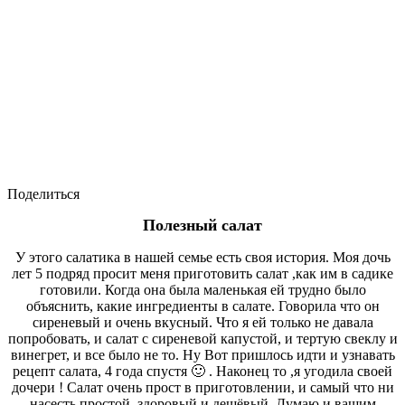
Поделиться
Полезный салат
У этого салатика в нашей семье есть своя история. Моя дочь
лет 5 подряд просит меня приготовить салат ,как им в садике
готовили. Когда она была маленькая ей трудно было
объяснить, какие ингредиенты в салате. Говорила что он
сиреневый и очень вкусный. Что я ей только не давала
попробовать, и салат с сиреневой капустой, и тертую свеклу и
винегрет, и все было не то. Ну Вот пришлось идти и узнавать
рецепт салата, 4 года спустя 🙂 . Наконец то ,я угодила своей
дочери ! Салат очень прост в приготовлении, и самый что ни
насесть простой, здоровый и дешёвый. Думаю и вашим