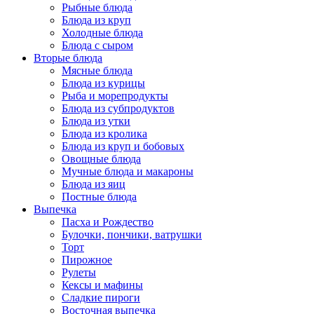
Рыбные блюда
Блюда из круп
Холодные блюда
Блюда с сыром
Вторые блюда
Мясные блюда
Блюда из курицы
Рыба и морепродукты
Блюда из субпродуктов
Блюда из утки
Блюда из кролика
Блюда из круп и бобовых
Овощные блюда
Мучные блюда и макароны
Блюда из яиц
Постные блюда
Выпечка
Пасха и Рождество
Булочки, пончики, ватрушки
Торт
Пирожное
Рулеты
Кексы и мафины
Сладкие пироги
Восточная выпечка