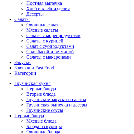
Постная выпечка
Хлеб и хлебоизделия
Десерты
Салаты
Овощные салаты
Мясные салаты
Салаты с морепродуктами
Салаты с курицей
Салат с субпродуктами
С колбасой и ветчиной
Салаты с макаронами
Закуски
Завтрак и Fast Food
Категории
Грузинская кухня
Первые блюда
Вторые блюда
Грузинские закуски и салаты
Грузинская выпечка и десеры
Грузинские соусы
Первые блюда
Мясные блюда
Блюда из курицы
Овощные блюда