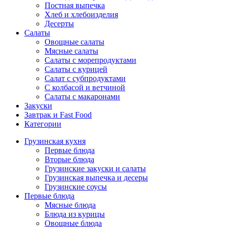
Постная выпечка
Хлеб и хлебоизделия
Десерты
Салаты
Овощные салаты
Мясные салаты
Салаты с морепродуктами
Салаты с курицей
Салат с субпродуктами
С колбасой и ветчиной
Салаты с макаронами
Закуски
Завтрак и Fast Food
Категории
Грузинская кухня
Первые блюда
Вторые блюда
Грузинские закуски и салаты
Грузинская выпечка и десеры
Грузинские соусы
Первые блюда
Мясные блюда
Блюда из курицы
Овощные блюда