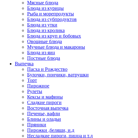
Мясные блюда
Блюда из курицы
Рыба и морепродукты
Блюда из субпродуктов
Блюда из утки
Блюда из кролика
Блюда из круп и бобовых
Овощные блюда
Мучные блюда и макароны
Блюда из яиц
Постные блюда
Выпечка
Пасха и Рождество
Булочки, пончики, ватрушки
Торт
Пирожное
Рулеты
Кексы и мафины
Сладкие пироги
Восточная выпечка
Печенье, вафли
Блины и оладьи
Пряники
Пирожки ,беляши, и.д
Несладкие пироги, пицца и т.д