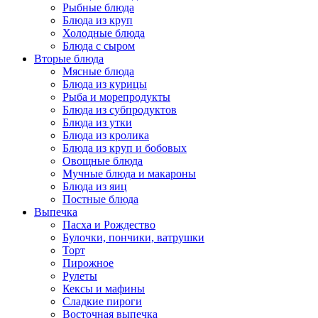
Рыбные блюда
Блюда из круп
Холодные блюда
Блюда с сыром
Вторые блюда
Мясные блюда
Блюда из курицы
Рыба и морепродукты
Блюда из субпродуктов
Блюда из утки
Блюда из кролика
Блюда из круп и бобовых
Овощные блюда
Мучные блюда и макароны
Блюда из яиц
Постные блюда
Выпечка
Пасха и Рождество
Булочки, пончики, ватрушки
Торт
Пирожное
Рулеты
Кексы и мафины
Сладкие пироги
Восточная выпечка