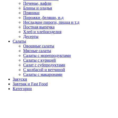
Печенье, вафли
Блины и оладьи
Пряники
Пирожки ,беляши, и.д
Несладкие пироги, пицца и т.д
Постная выпечка
Хлеб и хлебоизделия
Десерты
Салаты
Овощные салаты
Мясные салаты
Салаты с морепродуктами
Салаты с курицей
Салат с субпродуктами
С колбасой и ветчиной
Салаты с макаронами
Закуски
Завтрак и Fast Food
Категории