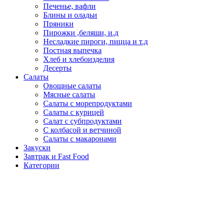
Печенье, вафли
Блины и оладьи
Пряники
Пирожки ,беляши, и.д
Несладкие пироги, пицца и т.д
Постная выпечка
Хлеб и хлебоизделия
Десерты
Салаты
Овощные салаты
Мясные салаты
Салаты с морепродуктами
Салаты с курицей
Салат с субпродуктами
С колбасой и ветчиной
Салаты с макаронами
Закуски
Завтрак и Fast Food
Категории