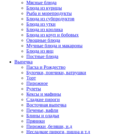
Мясные блюда
Блюда из курицы
Рыба и морепродукты
Блюда из субпродуктов
Блюда из утки
Блюда из кролика
Блюда из круп и бобовых
Овощные блюда
Мучные блюда и макароны
Блюда из яиц
Постные блюда
Выпечка
Пасха и Рождество
Булочки, пончики, ватрушки
Торт
Пирожное
Рулеты
Кексы и мафины
Сладкие пироги
Восточная выпечка
Печенье, вафли
Блины и оладьи
Пряники
Пирожки ,беляши, и.д
Несладкие пироги, пицца и т.д