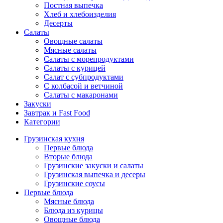
Постная выпечка
Хлеб и хлебоизделия
Десерты
Салаты
Овощные салаты
Мясные салаты
Салаты с морепродуктами
Салаты с курицей
Салат с субпродуктами
С колбасой и ветчиной
Салаты с макаронами
Закуски
Завтрак и Fast Food
Категории
Грузинская кухня
Первые блюда
Вторые блюда
Грузинские закуски и салаты
Грузинская выпечка и десеры
Грузинские соусы
Первые блюда
Мясные блюда
Блюда из курицы
Овощные блюда