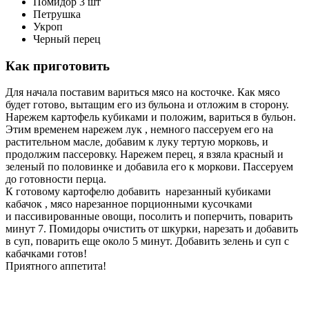
Помидор 3 шт
Петрушка
Укроп
Черный перец
Как приготовить
Для начала поставим вариться мясо на косточке. Как мясо
будет готово, вытащим его из бульона и отложим в сторону.
Нарежем картофель кубиками и положим, вариться в бульон.
Этим временем нарежем лук , немного пассеруем его на
растительном масле, добавим к луку тертую морковь, и
продолжим пассеровку. Нарежем перец, я взяла красный и
зеленый по половинке и добавила его к моркови. Пассеруем
до готовности перца.
К готовому картофелю добавить нарезанный кубиками
кабачок , мясо нарезанное порционными кусочками
и пассивированные овощи, посолить и поперчить, поварить
минут 7. Помидоры очистить от шкурки, нарезать и добавить
в суп, поварить еще около 5 минут. Добавить зелень и суп с
кабачками готов!
Приятного аппетита!