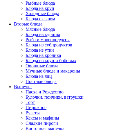
Рыбные блюда
Блюда из круп
Холодные блюда
Блюда с сыром
Вторые блюда
Мясные блюда
Блюда из курицы
Рыба и морепродукты
Блюда из субпродуктов
Блюда из утки
Блюда из кролика
Блюда из круп и бобовых
Овощные блюда
Мучные блюда и макароны
Блюда из яиц
Постные блюда
Выпечка
Пасха и Рождество
Булочки, пончики, ватрушки
Торт
Пирожное
Рулеты
Кексы и мафины
Сладкие пироги
Восточная выпечка