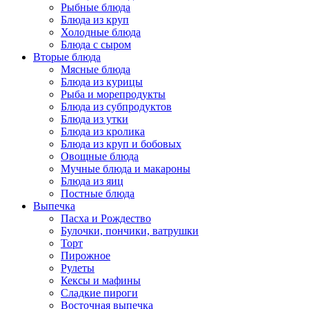
Рыбные блюда
Блюда из круп
Холодные блюда
Блюда с сыром
Вторые блюда
Мясные блюда
Блюда из курицы
Рыба и морепродукты
Блюда из субпродуктов
Блюда из утки
Блюда из кролика
Блюда из круп и бобовых
Овощные блюда
Мучные блюда и макароны
Блюда из яиц
Постные блюда
Выпечка
Пасха и Рождество
Булочки, пончики, ватрушки
Торт
Пирожное
Рулеты
Кексы и мафины
Сладкие пироги
Восточная выпечка