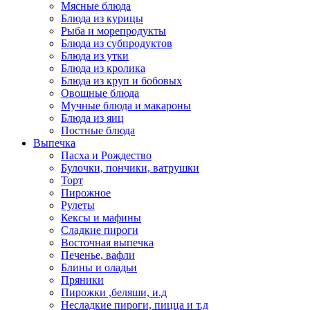
Мясные блюда
Блюда из курицы
Рыба и морепродукты
Блюда из субпродуктов
Блюда из утки
Блюда из кролика
Блюда из круп и бобовых
Овощные блюда
Мучные блюда и макароны
Блюда из яиц
Постные блюда
Выпечка
Пасха и Рождество
Булочки, пончики, ватрушки
Торт
Пирожное
Рулеты
Кексы и мафины
Сладкие пироги
Восточная выпечка
Печенье, вафли
Блины и оладьи
Пряники
Пирожки ,беляши, и.д
Несладкие пироги, пицца и т.д