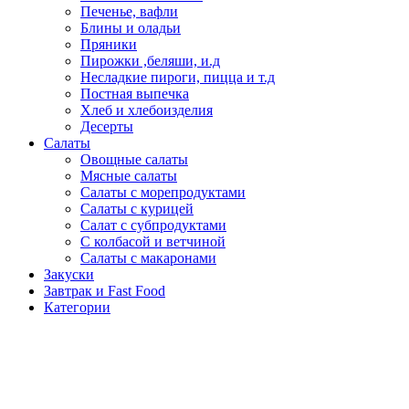
Печенье, вафли
Блины и оладьи
Пряники
Пирожки ,беляши, и.д
Несладкие пироги, пицца и т.д
Постная выпечка
Хлеб и хлебоизделия
Десерты
Салаты
Овощные салаты
Мясные салаты
Салаты с морепродуктами
Салаты с курицей
Салат с субпродуктами
С колбасой и ветчиной
Салаты с макаронами
Закуски
Завтрак и Fast Food
Категории