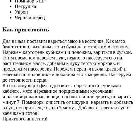
Помидор 3 шт
Петрушка
Укроп
Черный перец
Как приготовить
Для начала поставим вариться мясо на косточке. Как мясо
будет готово, вытащим его из бульона и отложим в сторону.
Нарежем картофель кубиками и положим, вариться в бульон.
Этим временем нарежем лук , немного пассеруем его на
растительном масле, добавим к луку тертую морковь, и
продолжим пассеровку. Нарежем перец, я взяла красный и
зеленый по половинке и добавила его к моркови. Пассеруем
до готовности перца.
К готовому картофелю добавить нарезанный кубиками
кабачок , мясо нарезанное порционными кусочками
и пассивированные овощи, посолить и поперчить, поварить
минут 7. Помидоры очистить от шкурки, нарезать и добавить
в суп, поварить еще около 5 минут. Добавить зелень и суп с
кабачками готов!
Приятного аппетита!