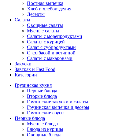
Постная выпечка
Хлеб и хлебоизделия
Десерты
Салаты
Овощные салаты
Мясные салаты
Салаты с морепродуктами
Салаты с курицей
Салат с субпродуктами
С колбасой и ветчиной
Салаты с макаронами
Закуски
Завтрак и Fast Food
Категории
Грузинская кухня
Первые блюда
Вторые блюда
Грузинские закуски и салаты
Грузинская выпечка и десеры
Грузинские соусы
Первые блюда
Мясные блюда
Блюда из курицы
Овощные блюда