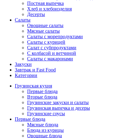
Постная выпечка
Хлеб и хлебоизделия
Десерты
Салаты
Овощные салаты
Мясные салаты
Салаты с морепродуктами
Салаты с курицей
Салат с субпродуктами
С колбасой и ветчиной
Салаты с макаронами
Закуски
Завтрак и Fast Food
Категории
Грузинская кухня
Первые блюда
Вторые блюда
Грузинские закуски и салаты
Грузинская выпечка и десеры
Грузинские соусы
Первые блюда
Мясные блюда
Блюда из курицы
Овощные блюда