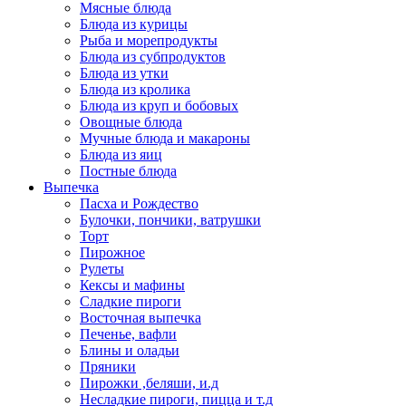
Мясные блюда
Блюда из курицы
Рыба и морепродукты
Блюда из субпродуктов
Блюда из утки
Блюда из кролика
Блюда из круп и бобовых
Овощные блюда
Мучные блюда и макароны
Блюда из яиц
Постные блюда
Выпечка
Пасха и Рождество
Булочки, пончики, ватрушки
Торт
Пирожное
Рулеты
Кексы и мафины
Сладкие пироги
Восточная выпечка
Печенье, вафли
Блины и оладьи
Пряники
Пирожки ,беляши, и.д
Несладкие пироги, пицца и т.д