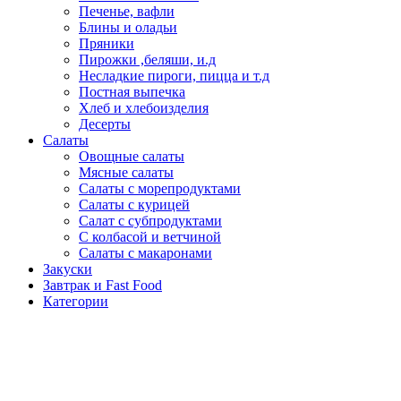
Печенье, вафли
Блины и оладьи
Пряники
Пирожки ,беляши, и.д
Несладкие пироги, пицца и т.д
Постная выпечка
Хлеб и хлебоизделия
Десерты
Салаты
Овощные салаты
Мясные салаты
Салаты с морепродуктами
Салаты с курицей
Салат с субпродуктами
С колбасой и ветчиной
Салаты с макаронами
Закуски
Завтрак и Fast Food
Категории