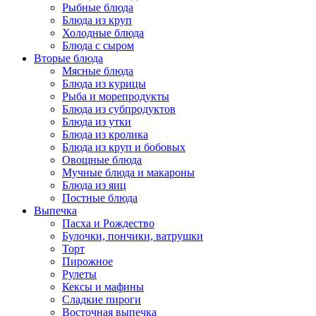
Рыбные блюда
Блюда из круп
Холодные блюда
Блюда с сыром
Вторые блюда
Мясные блюда
Блюда из курицы
Рыба и морепродукты
Блюда из субпродуктов
Блюда из утки
Блюда из кролика
Блюда из круп и бобовых
Овощные блюда
Мучные блюда и макароны
Блюда из яиц
Постные блюда
Выпечка
Пасха и Рождество
Булочки, пончики, ватрушки
Торт
Пирожное
Рулеты
Кексы и мафины
Сладкие пироги
Восточная выпечка