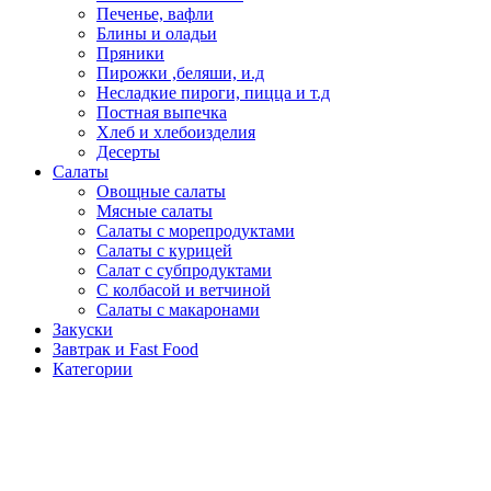
Печенье, вафли
Блины и оладьи
Пряники
Пирожки ,беляши, и.д
Несладкие пироги, пицца и т.д
Постная выпечка
Хлеб и хлебоизделия
Десерты
Салаты
Овощные салаты
Мясные салаты
Салаты с морепродуктами
Салаты с курицей
Салат с субпродуктами
С колбасой и ветчиной
Салаты с макаронами
Закуски
Завтрак и Fast Food
Категории