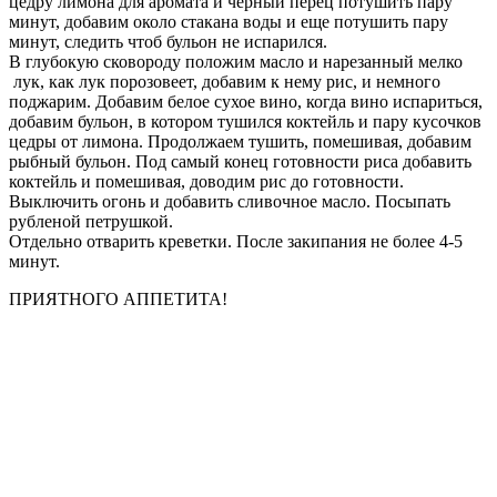
цедру лимона для аромата и черный перец потушить пару
минут, добавим около стакана воды и еще потушить пару
минут, следить чтоб бульон не испарился.
В глубокую сковороду положим масло и нарезанный мелко
лук, как лук порозовеет, добавим к нему рис, и немного
поджарим. Добавим белое сухое вино, когда вино испариться,
добавим бульон, в котором тушился коктейль и пару кусочков
цедры от лимона. Продолжаем тушить, помешивая, добавим
рыбный бульон. Под самый конец готовности риса добавить
коктейль и помешивая, доводим рис до готовности.
Выключить огонь и добавить сливочное масло. Посыпать
рубленой петрушкой.
Отдельно отварить креветки. После закипания не более 4-5
минут.
ПРИЯТНОГО АППЕТИТА!