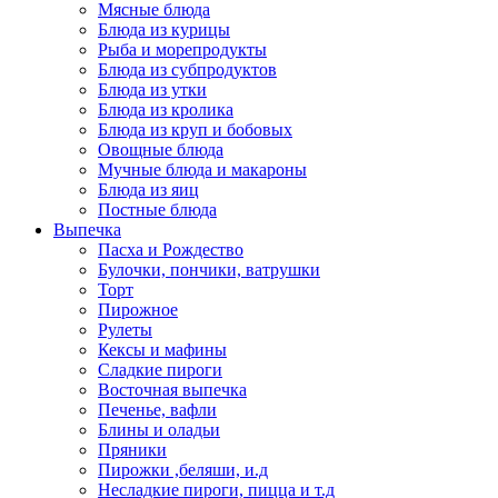
Мясные блюда
Блюда из курицы
Рыба и морепродукты
Блюда из субпродуктов
Блюда из утки
Блюда из кролика
Блюда из круп и бобовых
Овощные блюда
Мучные блюда и макароны
Блюда из яиц
Постные блюда
Выпечка
Пасха и Рождество
Булочки, пончики, ватрушки
Торт
Пирожное
Рулеты
Кексы и мафины
Сладкие пироги
Восточная выпечка
Печенье, вафли
Блины и оладьи
Пряники
Пирожки ,беляши, и.д
Несладкие пироги, пицца и т.д