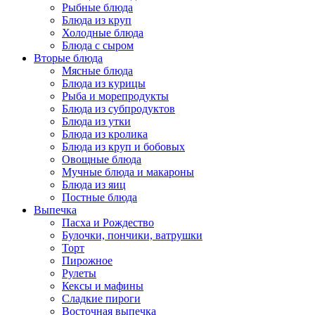
Рыбные блюда
Блюда из круп
Холодные блюда
Блюда с сыром
Вторые блюда
Мясные блюда
Блюда из курицы
Рыба и морепродукты
Блюда из субпродуктов
Блюда из утки
Блюда из кролика
Блюда из круп и бобовых
Овощные блюда
Мучные блюда и макароны
Блюда из яиц
Постные блюда
Выпечка
Пасха и Рождество
Булочки, пончики, ватрушки
Торт
Пирожное
Рулеты
Кексы и мафины
Сладкие пироги
Восточная выпечка