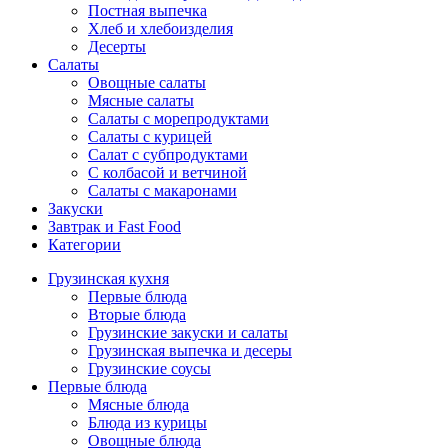
Постная выпечка
Хлеб и хлебоизделия
Десерты
Салаты
Овощные салаты
Мясные салаты
Салаты с морепродуктами
Салаты с курицей
Салат с субпродуктами
С колбасой и ветчиной
Салаты с макаронами
Закуски
Завтрак и Fast Food
Категории
Грузинская кухня
Первые блюда
Вторые блюда
Грузинские закуски и салаты
Грузинская выпечка и десеры
Грузинские соусы
Первые блюда
Мясные блюда
Блюда из курицы
Овощные блюда