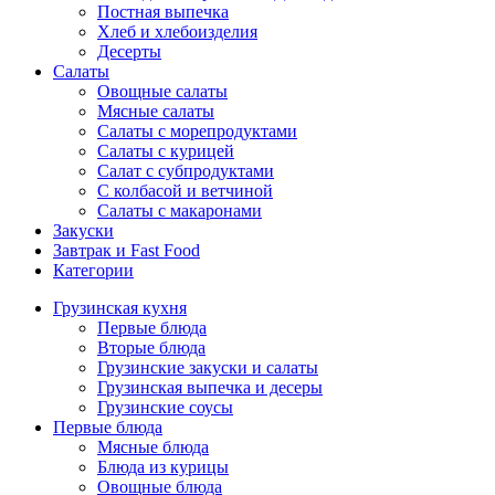
Постная выпечка
Хлеб и хлебоизделия
Десерты
Салаты
Овощные салаты
Мясные салаты
Салаты с морепродуктами
Салаты с курицей
Салат с субпродуктами
С колбасой и ветчиной
Салаты с макаронами
Закуски
Завтрак и Fast Food
Категории
Грузинская кухня
Первые блюда
Вторые блюда
Грузинские закуски и салаты
Грузинская выпечка и десеры
Грузинские соусы
Первые блюда
Мясные блюда
Блюда из курицы
Овощные блюда