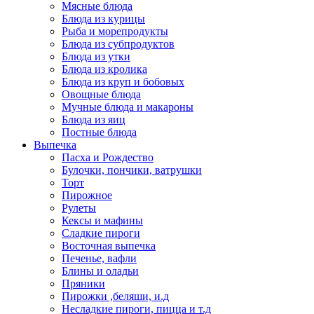
Мясные блюда
Блюда из курицы
Рыба и морепродукты
Блюда из субпродуктов
Блюда из утки
Блюда из кролика
Блюда из круп и бобовых
Овощные блюда
Мучные блюда и макароны
Блюда из яиц
Постные блюда
Выпечка
Пасха и Рождество
Булочки, пончики, ватрушки
Торт
Пирожное
Рулеты
Кексы и мафины
Сладкие пироги
Восточная выпечка
Печенье, вафли
Блины и оладьи
Пряники
Пирожки ,беляши, и.д
Несладкие пироги, пицца и т.д