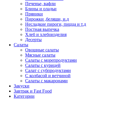
Печенье, вафли
Блины и оладьи
Пряники
Пирожки ,беляши, и.д
Несладкие пироги, пицца и т.д
Постная выпечка
Хлеб и хлебоизделия
Десерты
Салаты
Овощные салаты
Мясные салаты
Салаты с морепродуктами
Салаты с курицей
Салат с субпродуктами
С колбасой и ветчиной
Салаты с макаронами
Закуски
Завтрак и Fast Food
Категории