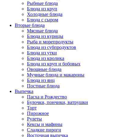
Рыбные блюда
Блюда из круп
Холодные блюда
Блюда с сыром
Вторые блюда
Мясные блюда
Блюда из курицы
Рыба и морепродукты
Блюда из субпродуктов
Блюда из утки
Блюда из кролика
Блюда из круп и бобовых
Овощные блюда
Мучные блюда и макароны
Блюда из яиц
Постные блюда
Выпечка
Пасха и Рождество
Булочки, пончики, ватрушки
Торт
Пирожное
Рулеты
Кексы и мафины
Сладкие пироги
Восточная выпечка