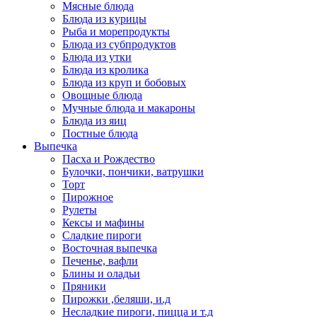
Мясные блюда
Блюда из курицы
Рыба и морепродукты
Блюда из субпродуктов
Блюда из утки
Блюда из кролика
Блюда из круп и бобовых
Овощные блюда
Мучные блюда и макароны
Блюда из яиц
Постные блюда
Выпечка
Пасха и Рождество
Булочки, пончики, ватрушки
Торт
Пирожное
Рулеты
Кексы и мафины
Сладкие пироги
Восточная выпечка
Печенье, вафли
Блины и оладьи
Пряники
Пирожки ,беляши, и.д
Несладкие пироги, пицца и т.д