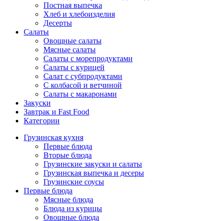
Постная выпечка
Хлеб и хлебоизделия
Десерты
Салаты
Овощные салаты
Мясные салаты
Салаты с морепродуктами
Салаты с курицей
Салат с субпродуктами
С колбасой и ветчиной
Салаты с макаронами
Закуски
Завтрак и Fast Food
Категории
Грузинская кухня
Первые блюда
Вторые блюда
Грузинские закуски и салаты
Грузинская выпечка и десеры
Грузинские соусы
Первые блюда
Мясные блюда
Блюда из курицы
Овощные блюда