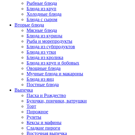
Рыбные блюда
Блюда из круп
Холодные блюда
Блюда с сыром
Вторые блюда
Мясные блюда
Блюда из курицы
Рыба и морепродукты
Блюда из субпродуктов
Блюда из утки
Блюда из кролика
Блюда из круп и бобовых
Овощные блюда
Мучные блюда и макароны
Блюда из яиц
Постные блюда
Выпечка
Пасха и Рождество
Булочки, пончики, ватрушки
Торт
Пирожное
Рулеты
Кексы и мафины
Сладкие пироги
Восточная выпечка