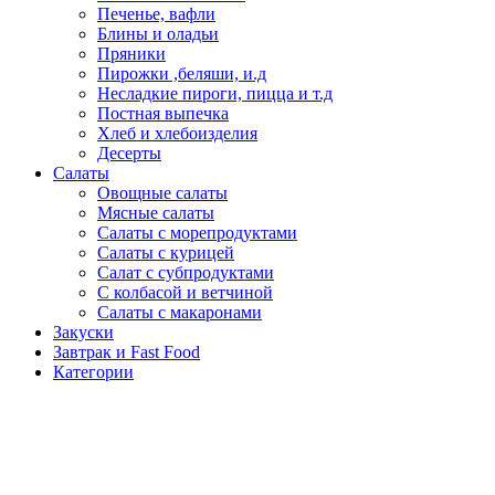
Печенье, вафли
Блины и оладьи
Пряники
Пирожки ,беляши, и.д
Несладкие пироги, пицца и т.д
Постная выпечка
Хлеб и хлебоизделия
Десерты
Салаты
Овощные салаты
Мясные салаты
Салаты с морепродуктами
Салаты с курицей
Салат с субпродуктами
С колбасой и ветчиной
Салаты с макаронами
Закуски
Завтрак и Fast Food
Категории