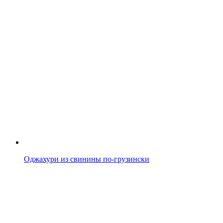
Оджахури из свинины по-грузински