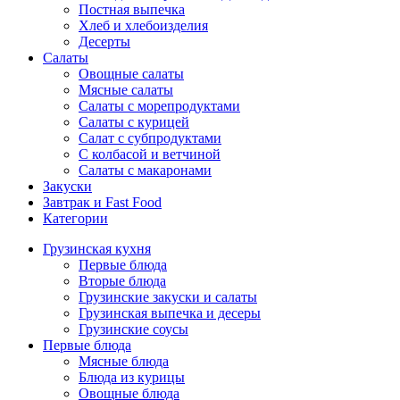
Постная выпечка
Хлеб и хлебоизделия
Десерты
Салаты
Овощные салаты
Мясные салаты
Салаты с морепродуктами
Салаты с курицей
Салат с субпродуктами
С колбасой и ветчиной
Салаты с макаронами
Закуски
Завтрак и Fast Food
Категории
Грузинская кухня
Первые блюда
Вторые блюда
Грузинские закуски и салаты
Грузинская выпечка и десеры
Грузинские соусы
Первые блюда
Мясные блюда
Блюда из курицы
Овощные блюда