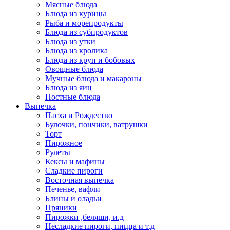
Мясные блюда
Блюда из курицы
Рыба и морепродукты
Блюда из субпродуктов
Блюда из утки
Блюда из кролика
Блюда из круп и бобовых
Овощные блюда
Мучные блюда и макароны
Блюда из яиц
Постные блюда
Выпечка
Пасха и Рождество
Булочки, пончики, ватрушки
Торт
Пирожное
Рулеты
Кексы и мафины
Сладкие пироги
Восточная выпечка
Печенье, вафли
Блины и оладьи
Пряники
Пирожки ,беляши, и.д
Несладкие пироги, пицца и т.д