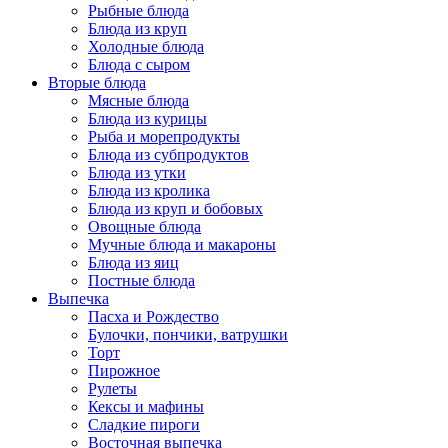
Рыбные блюда
Блюда из круп
Холодные блюда
Блюда с сыром
Вторые блюда
Мясные блюда
Блюда из курицы
Рыба и морепродукты
Блюда из субпродуктов
Блюда из утки
Блюда из кролика
Блюда из круп и бобовых
Овощные блюда
Мучные блюда и макароны
Блюда из яиц
Постные блюда
Выпечка
Пасха и Рождество
Булочки, пончики, ватрушки
Торт
Пирожное
Рулеты
Кексы и мафины
Сладкие пироги
Восточная выпечка