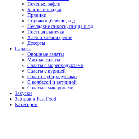
Печенье, вафли
Блины и оладьи
Пряники
Пирожки ,беляши, и.д
Несладкие пироги, пицца и т.д
Постная выпечка
Хлеб и хлебоизделия
Десерты
Салаты
Овощные салаты
Мясные салаты
Салаты с морепродуктами
Салаты с курицей
Салат с субпродуктами
С колбасой и ветчиной
Салаты с макаронами
Закуски
Завтрак и Fast Food
Категории