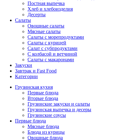
Постная выпечка
Хлеб и хлебоизделия
Десерты
Салаты
Овощные салаты
Мясные салаты
Салаты с морепродуктами
Салаты с курицей
Салат с субпродуктами
С колбасой и ветчиной
Салаты с макаронами
Закуски
Завтрак и Fast Food
Категории
Грузинская кухня
Первые блюда
Вторые блюда
Грузинские закуски и салаты
Грузинская выпечка и десеры
Грузинские соусы
Первые блюда
Мясные блюда
Блюда из курицы
Овощные блюда