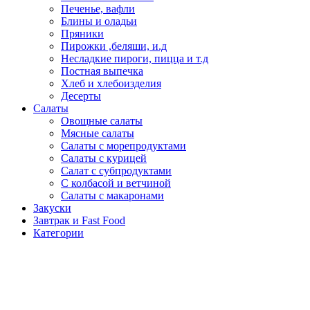
Печенье, вафли
Блины и оладьи
Пряники
Пирожки ,беляши, и.д
Несладкие пироги, пицца и т.д
Постная выпечка
Хлеб и хлебоизделия
Десерты
Салаты
Овощные салаты
Мясные салаты
Салаты с морепродуктами
Салаты с курицей
Салат с субпродуктами
С колбасой и ветчиной
Салаты с макаронами
Закуски
Завтрак и Fast Food
Категории