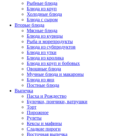
Рыбные блюда
Блюда из круп
Холодные блюда
Блюда с сыром
Вторые блюда
Мясные блюда
Блюда из курицы
Рыба и морепродукты
Блюда из субпродуктов
Блюда из утки
Блюда из кролика
Блюда из круп и бобовых
Овощные блюда
Мучные блюда и макароны
Блюда из яиц
Постные блюда
Выпечка
Пасха и Рождество
Булочки, пончики, ватрушки
Торт
Пирожное
Рулеты
Кексы и мафины
Сладкие пироги
Восточная выпечка