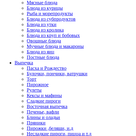
Мясные блюда
Блюда из курицы
Рыба и морепродукты
Блюда из субпродуктов
Блюда из утки
Блюда из кролика
Блюда из круп и бобовых
Овощные блюда
Мучные блюда и макароны
Блюда из яиц
Постные блюда
Выпечка
Пасха и Рождество
Булочки, пончики, ватрушки
Торт
Пирожное
Рулеты
Кексы и мафины
Сладкие пироги
Восточная выпечка
Печенье, вафли
Блины и оладьи
Пряники
Пирожки ,беляши, и.д
Несладкие пироги, пицца и т.д