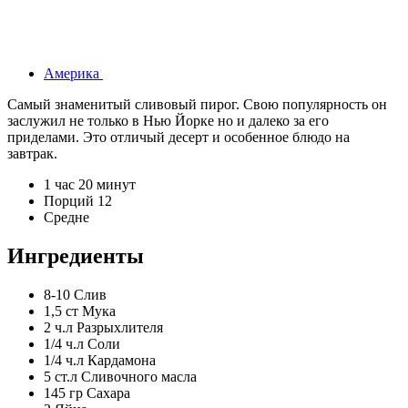
Америка
Самый знаменитый сливовый пирог. Свою популярность он
заслужил не только в Нью Йорке но и далеко за его
приделами. Это отличый десерт и особенное блюдо на
завтрак.
1 час 20 минут
Порций 12
Средне
Ингредиенты
8-10
Слив
1,5 ст
Мука
2 ч.л
Разрыхлителя
1/4 ч.л
Соли
1/4 ч.л
Кардамона
5 ст.л
Сливочного масла
145 гр
Сахара