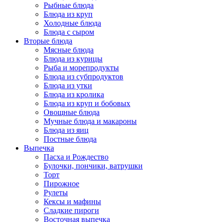
Рыбные блюда
Блюда из круп
Холодные блюда
Блюда с сыром
Вторые блюда
Мясные блюда
Блюда из курицы
Рыба и морепродукты
Блюда из субпродуктов
Блюда из утки
Блюда из кролика
Блюда из круп и бобовых
Овощные блюда
Мучные блюда и макароны
Блюда из яиц
Постные блюда
Выпечка
Пасха и Рождество
Булочки, пончики, ватрушки
Торт
Пирожное
Рулеты
Кексы и мафины
Сладкие пироги
Восточная выпечка