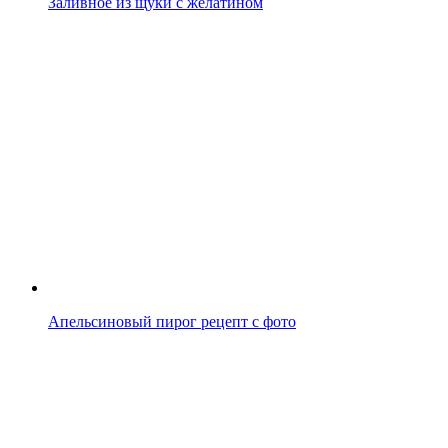
Заливное из щуки с желатином
Апельсиновый пирог рецепт с фото