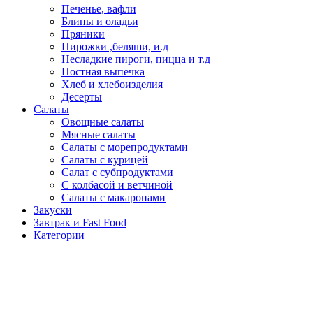
Печенье, вафли
Блины и оладьи
Пряники
Пирожки ,беляши, и.д
Несладкие пироги, пицца и т.д
Постная выпечка
Хлеб и хлебоизделия
Десерты
Салаты
Овощные салаты
Мясные салаты
Салаты с морепродуктами
Салаты с курицей
Салат с субпродуктами
С колбасой и ветчиной
Салаты с макаронами
Закуски
Завтрак и Fast Food
Категории