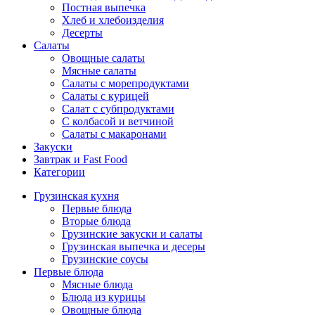
Постная выпечка
Хлеб и хлебоизделия
Десерты
Салаты
Овощные салаты
Мясные салаты
Салаты с морепродуктами
Салаты с курицей
Салат с субпродуктами
С колбасой и ветчиной
Салаты с макаронами
Закуски
Завтрак и Fast Food
Категории
Грузинская кухня
Первые блюда
Вторые блюда
Грузинские закуски и салаты
Грузинская выпечка и десеры
Грузинские соусы
Первые блюда
Мясные блюда
Блюда из курицы
Овощные блюда