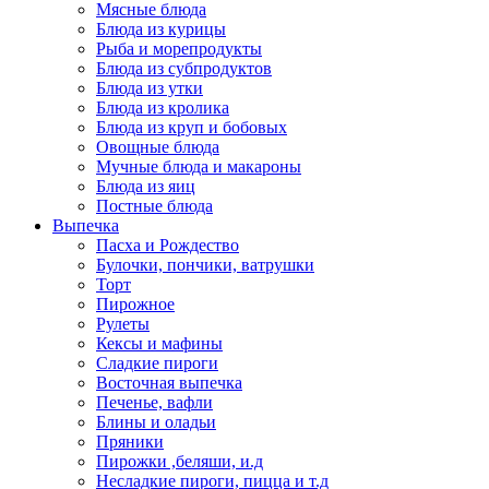
Мясные блюда
Блюда из курицы
Рыба и морепродукты
Блюда из субпродуктов
Блюда из утки
Блюда из кролика
Блюда из круп и бобовых
Овощные блюда
Мучные блюда и макароны
Блюда из яиц
Постные блюда
Выпечка
Пасха и Рождество
Булочки, пончики, ватрушки
Торт
Пирожное
Рулеты
Кексы и мафины
Сладкие пироги
Восточная выпечка
Печенье, вафли
Блины и оладьи
Пряники
Пирожки ,беляши, и.д
Несладкие пироги, пицца и т.д