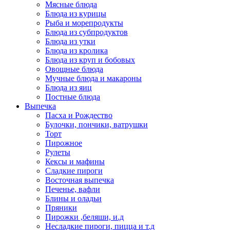
Мясные блюда
Блюда из курицы
Рыба и морепродукты
Блюда из субпродуктов
Блюда из утки
Блюда из кролика
Блюда из круп и бобовых
Овощные блюда
Мучные блюда и макароны
Блюда из яиц
Постные блюда
Выпечка
Пасха и Рождество
Булочки, пончики, ватрушки
Торт
Пирожное
Рулеты
Кексы и мафины
Сладкие пироги
Восточная выпечка
Печенье, вафли
Блины и оладьи
Пряники
Пирожки ,беляши, и.д
Несладкие пироги, пицца и т.д