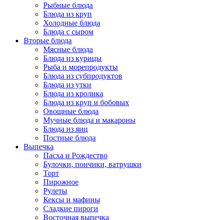
Рыбные блюда
Блюда из круп
Холодные блюда
Блюда с сыром
Вторые блюда
Мясные блюда
Блюда из курицы
Рыба и морепродукты
Блюда из субпродуктов
Блюда из утки
Блюда из кролика
Блюда из круп и бобовых
Овощные блюда
Мучные блюда и макароны
Блюда из яиц
Постные блюда
Выпечка
Пасха и Рождество
Булочки, пончики, ватрушки
Торт
Пирожное
Рулеты
Кексы и мафины
Сладкие пироги
Восточная выпечка