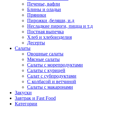
Печенье, вафли
Блины и оладьи
Пряники
Пирожки ,беляши, и.д
Несладкие пироги, пицца и т.д
Постная выпечка
Хлеб и хлебоизделия
Десерты
Салаты
Овощные салаты
Мясные салаты
Салаты с морепродуктами
Салаты с курицей
Салат с субпродуктами
С колбасой и ветчиной
Салаты с макаронами
Закуски
Завтрак и Fast Food
Категории