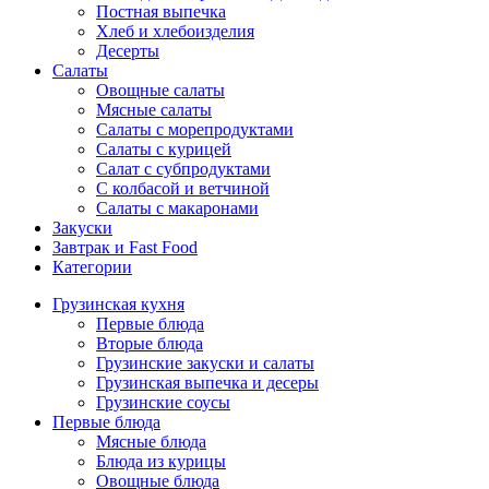
Постная выпечка
Хлеб и хлебоизделия
Десерты
Салаты
Овощные салаты
Мясные салаты
Салаты с морепродуктами
Салаты с курицей
Салат с субпродуктами
С колбасой и ветчиной
Салаты с макаронами
Закуски
Завтрак и Fast Food
Категории
Грузинская кухня
Первые блюда
Вторые блюда
Грузинские закуски и салаты
Грузинская выпечка и десеры
Грузинские соусы
Первые блюда
Мясные блюда
Блюда из курицы
Овощные блюда