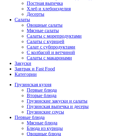
Постная выпечка
Хлеб и хлебоизделия
Десерты
Салаты
Овощные салаты
Мясные салаты
Салаты с морепродуктами
Салаты с курицей
Салат с субпродуктами
С колбасой и ветчиной
Салаты с макаронами
Закуски
Завтрак и Fast Food
Категории
Грузинская кухня
Первые блюда
Вторые блюда
Грузинские закуски и салаты
Грузинская выпечка и десеры
Грузинские соусы
Первые блюда
Мясные блюда
Блюда из курицы
Овощные блюда