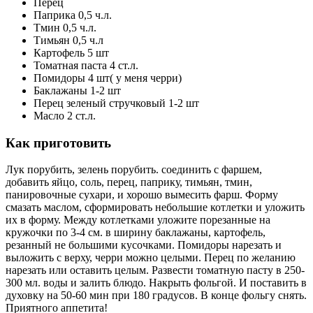
Перец
Паприка 0,5 ч.л.
Тмин 0,5 ч.л.
Тимьян 0,5 ч.л
Картофель 5 шт
Томатная паста 4 ст.л.
Помидоры 4 шт( у меня черри)
Баклажаны 1-2 шт
Перец зеленый стручковый 1-2 шт
Масло 2 ст.л.
Как приготовить
Лук порубить, зелень порубить. соединить с фаршем,
добавить яйцо, соль, перец, паприку, тимьян, тмин,
панировочные сухари, и хорошо вымесить фарш. Форму
смазать маслом, сформировать небольшие котлетки и уложить
их в форму. Между котлетками уложите порезанные на
кружочки по 3-4 см. в ширину баклажаны, картофель,
резанный не большими кусочками. Помидоры нарезать и
выложить с верху, черри можно целыми. Перец по желанию
нарезать или оставить целым. Развести томатную пасту в 250-
300 мл. воды и залить блюдо. Накрыть фольгой. И поставить в
духовку на 50-60 мин при 180 градусов. В конце фольгу снять.
Приятного аппетита!