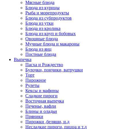
Мясные блюда
Блюда из курицы
Рыба и морепродукты
Блюда из субпродуктов
Блюда из утки
Блюда из кролика
Блюда из круп и бобовых
Овощные блюда
Мучные блюда и макароны
Блюда из яиц
Постные блюда
Выпечка
Пасха и Рождество
Булочки, пончики, ватрушки
Торт
Пирожное
Рулеты
Кексы и мафины
Сладкие пироги
Восточная выпечка
Печенье, вафли
Блины и оладьи
Пряники
Пирожки ,беляши, и.д
Несладкие пироги, пицца и т.д