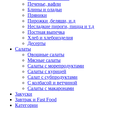
Печенье, вафли
Блины и оладьи
Пряники
Пирожки ,беляши, и.д
Несладкие пироги, пицца и т.д
Постная выпечка
Хлеб и хлебоизделия
Десерты
Салаты
Овощные салаты
Мясные салаты
Салаты с морепродуктами
Салаты с курицей
Салат с субпродуктами
С колбасой и ветчиной
Салаты с макаронами
Закуски
Завтрак и Fast Food
Категории