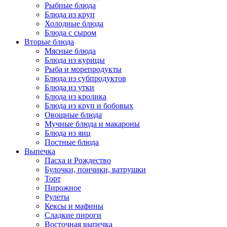
Рыбные блюда
Блюда из круп
Холодные блюда
Блюда с сыром
Вторые блюда
Мясные блюда
Блюда из курицы
Рыба и морепродукты
Блюда из субпродуктов
Блюда из утки
Блюда из кролика
Блюда из круп и бобовых
Овощные блюда
Мучные блюда и макароны
Блюда из яиц
Постные блюда
Выпечка
Пасха и Рождество
Булочки, пончики, ватрушки
Торт
Пирожное
Рулеты
Кексы и мафины
Сладкие пироги
Восточная выпечка