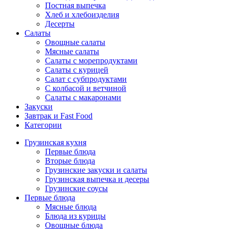
Постная выпечка
Хлеб и хлебоизделия
Десерты
Салаты
Овощные салаты
Мясные салаты
Салаты с морепродуктами
Салаты с курицей
Салат с субпродуктами
С колбасой и ветчиной
Салаты с макаронами
Закуски
Завтрак и Fast Food
Категории
Грузинская кухня
Первые блюда
Вторые блюда
Грузинские закуски и салаты
Грузинская выпечка и десеры
Грузинские соусы
Первые блюда
Мясные блюда
Блюда из курицы
Овощные блюда