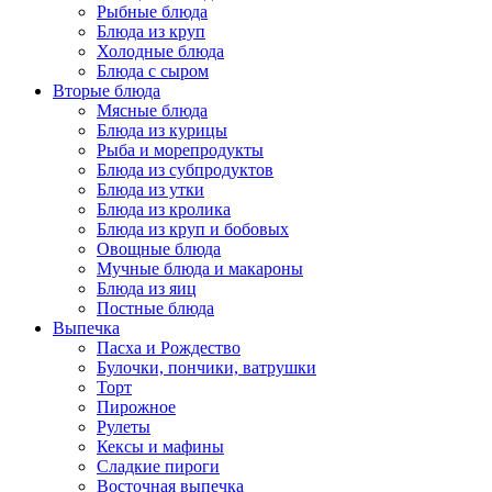
Рыбные блюда
Блюда из круп
Холодные блюда
Блюда с сыром
Вторые блюда
Мясные блюда
Блюда из курицы
Рыба и морепродукты
Блюда из субпродуктов
Блюда из утки
Блюда из кролика
Блюда из круп и бобовых
Овощные блюда
Мучные блюда и макароны
Блюда из яиц
Постные блюда
Выпечка
Пасха и Рождество
Булочки, пончики, ватрушки
Торт
Пирожное
Рулеты
Кексы и мафины
Сладкие пироги
Восточная выпечка