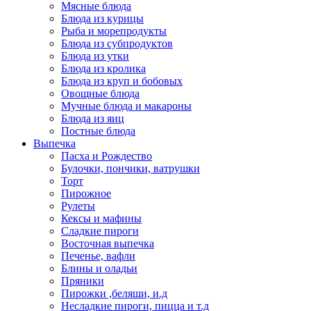
Мясные блюда
Блюда из курицы
Рыба и морепродукты
Блюда из субпродуктов
Блюда из утки
Блюда из кролика
Блюда из круп и бобовых
Овощные блюда
Мучные блюда и макароны
Блюда из яиц
Постные блюда
Выпечка
Пасха и Рождество
Булочки, пончики, ватрушки
Торт
Пирожное
Рулеты
Кексы и мафины
Сладкие пироги
Восточная выпечка
Печенье, вафли
Блины и оладьи
Пряники
Пирожки ,беляши, и.д
Несладкие пироги, пицца и т.д