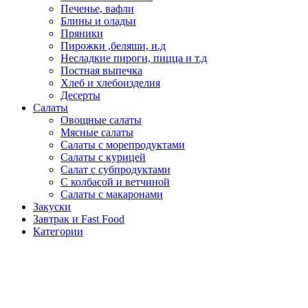
Печенье, вафли
Блины и оладьи
Пряники
Пирожки ,беляши, и.д
Несладкие пироги, пицца и т.д
Постная выпечка
Хлеб и хлебоизделия
Десерты
Салаты
Овощные салаты
Мясные салаты
Салаты с морепродуктами
Салаты с курицей
Салат с субпродуктами
С колбасой и ветчиной
Салаты с макаронами
Закуски
Завтрак и Fast Food
Категории