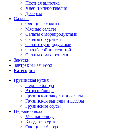
Постная выпечка
Хлеб и хлебоизделия
Десерты
Салаты
Овощные салаты
Мясные салаты
Салаты с морепродуктами
Салаты с курицей
Салат с субпродуктами
С колбасой и ветчиной
Салаты с макаронами
Закуски
Завтрак и Fast Food
Категории
Грузинская кухня
Первые блюда
Вторые блюда
Грузинские закуски и салаты
Грузинская выпечка и десеры
Грузинские соусы
Первые блюда
Мясные блюда
Блюда из курицы
Овощные блюда