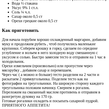
Вода ½ стакана
Уксус 9% 1 ст.л.
Соль ¼ ч.л.
Сахар около 0,5 ст
Орехи грецкие около 0,5 ст
Как приготовить
Для начала порубим хорошо охлажденный маргарин, добавим
муку и продолжим рубить , чтоб получились маленькие
крупинки. Соберем крошку в горку, сделаем по середине
углубление и вольем в него холодную воду смешанную с
уксусом и солью. Быстро замесим тесто и отправим на 1 час в
холодильник.
Орехи измельчим (произвольно) или пропустим через
мясорубку , добавим сахар и перемешаем.
Через час ( а можно и больше) тесто разделим на 2 части и
раскатаем 2 прямоугольника. Поделим тесто как на
фотографии на треугольники. На широкую сторону каждого
треугольника положим начинку. Свернем в рогалик.
Переложим на смазанный маслом противень и отправим в
разогретую духовку на 170 гр.
Готовые рогалики охладить и посыпать сахарной пудрой.
ПРИЯТНОГО АППЕТИТА!