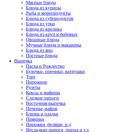
Мясные блюда
Блюда из курицы
Рыба и морепродукты
Блюда из субпродуктов
Блюда из утки
Блюда из кролика
Блюда из круп и бобовых
Овощные блюда
Мучные блюда и макароны
Блюда из яиц
Постные блюда
Выпечка
Пасха и Рождество
Булочки, пончики, ватрушки
Торт
Пирожное
Рулеты
Кексы и мафины
Сладкие пироги
Восточная выпечка
Печенье, вафли
Блины и оладьи
Пряники
Пирожки ,беляши, и.д
Несладкие пироги, пицца и т.д