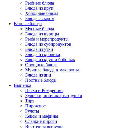
Рыбные блюда
Блюда из круп
Холодные блюда
Блюда с сыром
Вторые блюда
Мясные блюда
Блюда из курицы
Рыба и морепродукты
Блюда из субпродуктов
Блюда из утки
Блюда из кролика
Блюда из круп и бобовых
Овощные блюда
Мучные блюда и макароны
Блюда из яиц
Постные блюда
Выпечка
Пасха и Рождество
Булочки, пончики, ватрушки
Торт
Пирожное
Рулеты
Кексы и мафины
Сладкие пироги
Восточная выпечка