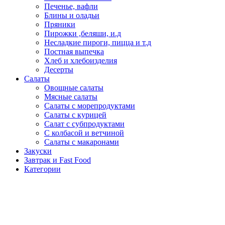
Печенье, вафли
Блины и оладьи
Пряники
Пирожки ,беляши, и.д
Несладкие пироги, пицца и т.д
Постная выпечка
Хлеб и хлебоизделия
Десерты
Салаты
Овощные салаты
Мясные салаты
Салаты с морепродуктами
Салаты с курицей
Салат с субпродуктами
С колбасой и ветчиной
Салаты с макаронами
Закуски
Завтрак и Fast Food
Категории