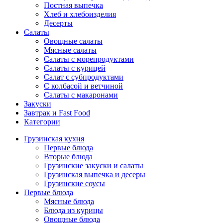
Постная выпечка
Хлеб и хлебоизделия
Десерты
Салаты
Овощные салаты
Мясные салаты
Салаты с морепродуктами
Салаты с курицей
Салат с субпродуктами
С колбасой и ветчиной
Салаты с макаронами
Закуски
Завтрак и Fast Food
Категории
Грузинская кухня
Первые блюда
Вторые блюда
Грузинские закуски и салаты
Грузинская выпечка и десеры
Грузинские соусы
Первые блюда
Мясные блюда
Блюда из курицы
Овощные блюда