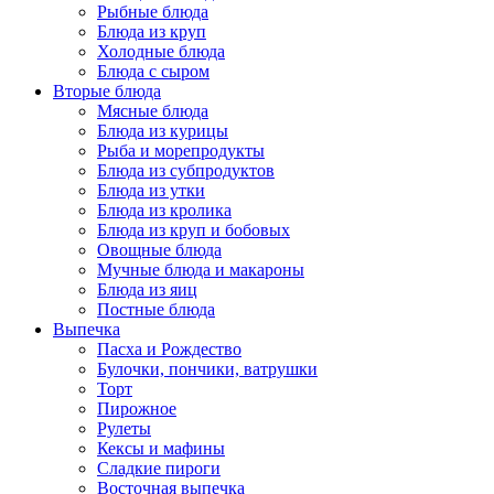
Рыбные блюда
Блюда из круп
Холодные блюда
Блюда с сыром
Вторые блюда
Мясные блюда
Блюда из курицы
Рыба и морепродукты
Блюда из субпродуктов
Блюда из утки
Блюда из кролика
Блюда из круп и бобовых
Овощные блюда
Мучные блюда и макароны
Блюда из яиц
Постные блюда
Выпечка
Пасха и Рождество
Булочки, пончики, ватрушки
Торт
Пирожное
Рулеты
Кексы и мафины
Сладкие пироги
Восточная выпечка