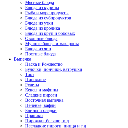
Мясные блюда
Блюда из курицы
Рыба и морепродукты
Блюда из субпродуктов
Блюда из утки
Блюда из кролика
Блюда из круп и бобовых
Овощные блюда
Мучные блюда и макароны
Блюда из яиц
Постные блюда
Выпечка
Пасха и Рождество
Булочки, пончики, ватрушки
Торт
Пирожное
Рулеты
Кексы и мафины
Сладкие пироги
Восточная выпечка
Печенье, вафли
Блины и оладьи
Пряники
Пирожки ,беляши, и.д
Несладкие пироги, пицца и т.д