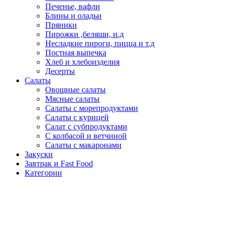
Печенье, вафли
Блины и оладьи
Пряники
Пирожки ,беляши, и.д
Несладкие пироги, пицца и т.д
Постная выпечка
Хлеб и хлебоизделия
Десерты
Салаты
Овощные салаты
Мясные салаты
Салаты с морепродуктами
Салаты с курицей
Салат с субпродуктами
С колбасой и ветчиной
Салаты с макаронами
Закуски
Завтрак и Fast Food
Категории