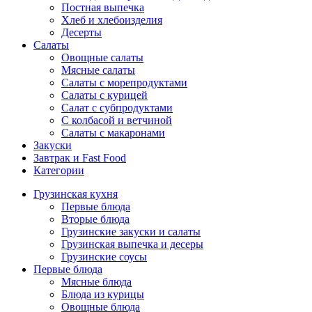
Постная выпечка
Хлеб и хлебоизделия
Десерты
Салаты
Овощные салаты
Мясные салаты
Салаты с морепродуктами
Салаты с курицей
Салат с субпродуктами
С колбасой и ветчиной
Салаты с макаронами
Закуски
Завтрак и Fast Food
Категории
Грузинская кухня
Первые блюда
Вторые блюда
Грузинские закуски и салаты
Грузинская выпечка и десеры
Грузинские соусы
Первые блюда
Мясные блюда
Блюда из курицы
Овощные блюда