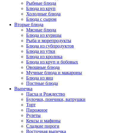
Рыбные блюда
Блюда из круп
Холодные блюда
Блюда с сыром
Вторые блюда
Мясные блюда
Блюда из курицы
Рыба и морепродукты
Блюда из субпродуктов
Блюда из утки
Блюда из кролика
Блюда из круп и бобовых
Овощные блюда
Мучные блюда и макароны
Блюда из яиц
Постные блюда
Выпечка
Пасха и Рождество
Булочки, пончики, ватрушки
Торт
Пирожное
Рулеты
Кексы и мафины
Сладкие пироги
Восточная выпечка