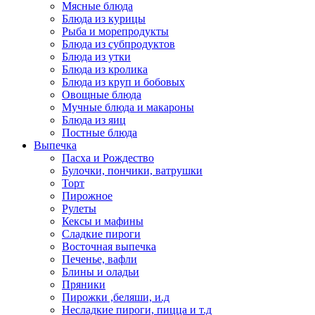
Мясные блюда
Блюда из курицы
Рыба и морепродукты
Блюда из субпродуктов
Блюда из утки
Блюда из кролика
Блюда из круп и бобовых
Овощные блюда
Мучные блюда и макароны
Блюда из яиц
Постные блюда
Выпечка
Пасха и Рождество
Булочки, пончики, ватрушки
Торт
Пирожное
Рулеты
Кексы и мафины
Сладкие пироги
Восточная выпечка
Печенье, вафли
Блины и оладьи
Пряники
Пирожки ,беляши, и.д
Несладкие пироги, пицца и т.д