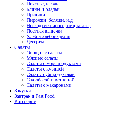
Печенье, вафли
Блины и оладьи
Пряники
Пирожки ,беляши, и.д
Несладкие пироги, пицца и т.д
Постная выпечка
Хлеб и хлебоизделия
Десерты
Салаты
Овощные салаты
Мясные салаты
Салаты с морепродуктами
Салаты с курицей
Салат с субпродуктами
С колбасой и ветчиной
Салаты с макаронами
Закуски
Завтрак и Fast Food
Категории