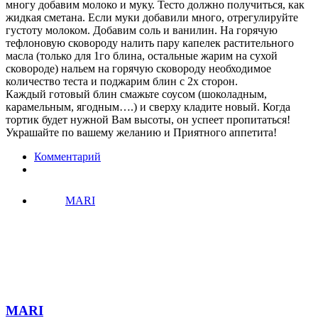
многу добавим молоко и муку. Тесто должно получиться, как
жидкая сметана. Если муки добавили много, отрегулируйте
густоту молоком. Добавим соль и ванилин. На горячую
тефлоновую сковороду налить пару капелек растительного
масла (только для 1го блина, остальные жарим на сухой
сковороде) нальем на горячую сковороду необходимое
количество теста и поджарим блин с 2х сторон.
Каждый готовый блин смажьте соусом (шоколадным,
карамельным, ягодным….) и сверху кладите новый. Когда
тортик будет нужной Вам высоты, он успеет пропитаться!
Украшайте по вашему желанию и Приятного аппетита!
Комментарий
MARI
MARI