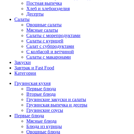
Постная выпечка
Хлеб и хлебоизделия
Десерты
Салаты
Овощные салаты
Мясные салаты
Салаты с морепродуктами
Салаты с курицей
Салат с субпродуктами
С колбасой и ветчиной
Салаты с макаронами
Закуски
Завтрак и Fast Food
Категории
Грузинская кухня
Первые блюда
Вторые блюда
Грузинские закуски и салаты
Грузинская выпечка и десеры
Грузинские соусы
Первые блюда
Мясные блюда
Блюда из курицы
Овощные блюда