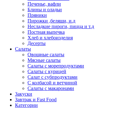
Печенье, вафли
Блины и оладьи
Пряники
Пирожки ,беляши, и.д
Несладкие пироги, пицца и т.д
Постная выпечка
Хлеб и хлебоизделия
Десерты
Салаты
Овощные салаты
Мясные салаты
Салаты с морепродуктами
Салаты с курицей
Салат с субпродуктами
С колбасой и ветчиной
Салаты с макаронами
Закуски
Завтрак и Fast Food
Категории