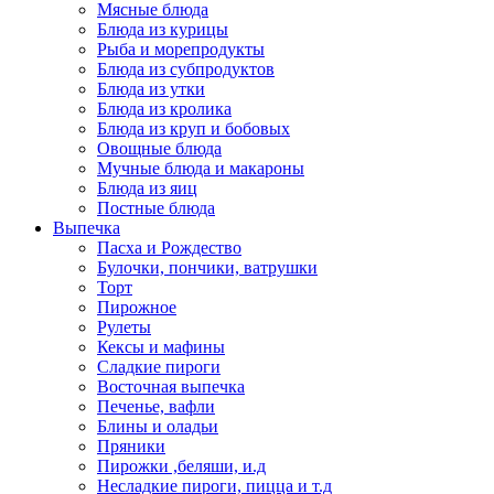
Мясные блюда
Блюда из курицы
Рыба и морепродукты
Блюда из субпродуктов
Блюда из утки
Блюда из кролика
Блюда из круп и бобовых
Овощные блюда
Мучные блюда и макароны
Блюда из яиц
Постные блюда
Выпечка
Пасха и Рождество
Булочки, пончики, ватрушки
Торт
Пирожное
Рулеты
Кексы и мафины
Сладкие пироги
Восточная выпечка
Печенье, вафли
Блины и оладьи
Пряники
Пирожки ,беляши, и.д
Несладкие пироги, пицца и т.д