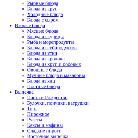
Рыбные блюда
Блюда из круп
Холодные блюда
Блюда с сыром
Вторые блюда
Мясные блюда
Блюда из курицы
Рыба и морепродукты
Блюда из субпродуктов
Блюда из утки
Блюда из кролика
Блюда из круп и бобовых
Овощные блюда
Мучные блюда и макароны
Блюда из яиц
Постные блюда
Выпечка
Пасха и Рождество
Булочки, пончики, ватрушки
Торт
Пирожное
Рулеты
Кексы и мафины
Сладкие пироги
Восточная выпечка