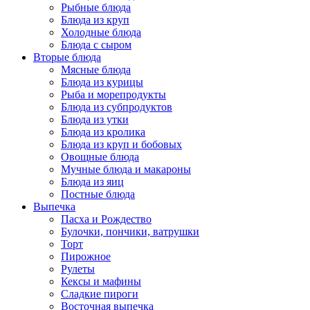
Рыбные блюда
Блюда из круп
Холодные блюда
Блюда с сыром
Вторые блюда
Мясные блюда
Блюда из курицы
Рыба и морепродукты
Блюда из субпродуктов
Блюда из утки
Блюда из кролика
Блюда из круп и бобовых
Овощные блюда
Мучные блюда и макароны
Блюда из яиц
Постные блюда
Выпечка
Пасха и Рождество
Булочки, пончики, ватрушки
Торт
Пирожное
Рулеты
Кексы и мафины
Сладкие пироги
Восточная выпечка