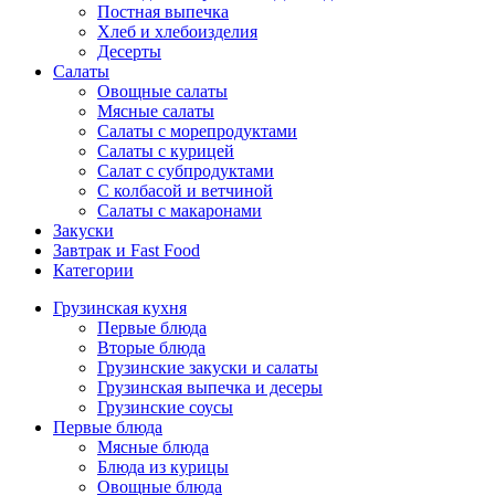
Постная выпечка
Хлеб и хлебоизделия
Десерты
Салаты
Овощные салаты
Мясные салаты
Салаты с морепродуктами
Салаты с курицей
Салат с субпродуктами
С колбасой и ветчиной
Салаты с макаронами
Закуски
Завтрак и Fast Food
Категории
Грузинская кухня
Первые блюда
Вторые блюда
Грузинские закуски и салаты
Грузинская выпечка и десеры
Грузинские соусы
Первые блюда
Мясные блюда
Блюда из курицы
Овощные блюда