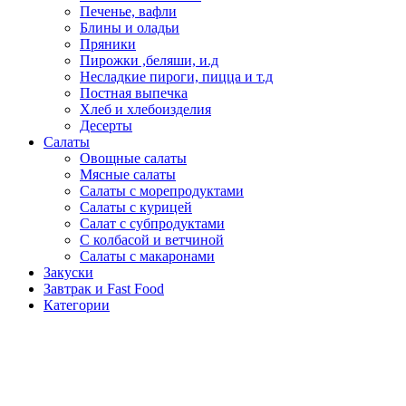
Печенье, вафли
Блины и оладьи
Пряники
Пирожки ,беляши, и.д
Несладкие пироги, пицца и т.д
Постная выпечка
Хлеб и хлебоизделия
Десерты
Салаты
Овощные салаты
Мясные салаты
Салаты с морепродуктами
Салаты с курицей
Салат с субпродуктами
С колбасой и ветчиной
Салаты с макаронами
Закуски
Завтрак и Fast Food
Категории