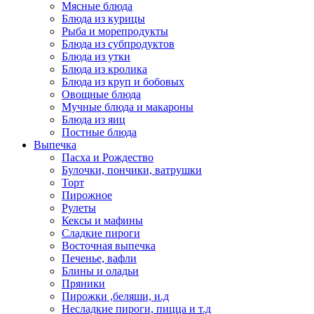
Мясные блюда
Блюда из курицы
Рыба и морепродукты
Блюда из субпродуктов
Блюда из утки
Блюда из кролика
Блюда из круп и бобовых
Овощные блюда
Мучные блюда и макароны
Блюда из яиц
Постные блюда
Выпечка
Пасха и Рождество
Булочки, пончики, ватрушки
Торт
Пирожное
Рулеты
Кексы и мафины
Сладкие пироги
Восточная выпечка
Печенье, вафли
Блины и оладьи
Пряники
Пирожки ,беляши, и.д
Несладкие пироги, пицца и т.д