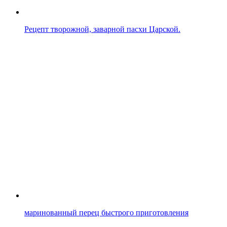
Рецепт творожной, заварной пасхи Царской.
маринованный перец быстрого приготовления