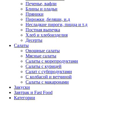
Печенье, вафли
Блины и оладьи
Пряники
Пирожки ,беляши, и.д
Несладкие пироги, пицца и т.д
Постная выпечка
Хлеб и хлебоизделия
Десерты
Салаты
Овощные салаты
Мясные салаты
Салаты с морепродуктами
Салаты с курицей
Салат с субпродуктами
С колбасой и ветчиной
Салаты с макаронами
Закуски
Завтрак и Fast Food
Категории