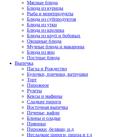
Мясные блюда
Блюда из курицы
Рыба и морепродукты
Блюда из субпродуктов
Блюда из утки
Блюда из кролика
Блюда из круп и бобовых
Овощные блюда
Мучные блюда и макароны
Блюда из яиц
Постные блюда
Выпечка
Пасха и Рождество
Булочки, пончики, ватрушки
Торт
Пирожное
Рулеты
Кексы и мафины
Сладкие пироги
Восточная выпечка
Печенье, вафли
Блины и оладьи
Пряники
Пирожки ,беляши, и.д
Несладкие пироги, пицца и т.д