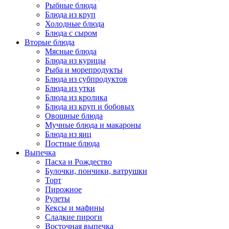
Рыбные блюда
Блюда из круп
Холодные блюда
Блюда с сыром
Вторые блюда
Мясные блюда
Блюда из курицы
Рыба и морепродукты
Блюда из субпродуктов
Блюда из утки
Блюда из кролика
Блюда из круп и бобовых
Овощные блюда
Мучные блюда и макароны
Блюда из яиц
Постные блюда
Выпечка
Пасха и Рождество
Булочки, пончики, ватрушки
Торт
Пирожное
Рулеты
Кексы и мафины
Сладкие пироги
Восточная выпечка