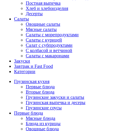
Постная выпечка
Хлеб и хлебоизделия
Десерты
Салаты
Овощные салаты
Мясные салаты
Салаты с морепродуктами
Салаты с курицей
Салат с субпродуктами
С колбасой и ветчиной
Салаты с макаронами
Закуски
Завтрак и Fast Food
Категории
Грузинская кухня
Первые блюда
Вторые блюда
Грузинские закуски и салаты
Грузинская выпечка и десеры
Грузинские соусы
Первые блюда
Мясные блюда
Блюда из курицы
Овощные блюда