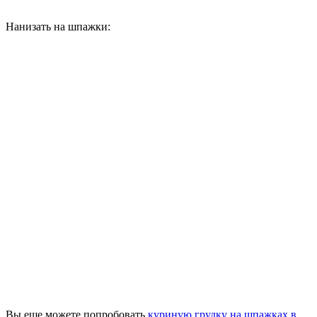
Нанизать на шпажки:
Вы еще можете попробовать
куриную грудку на шпажках в