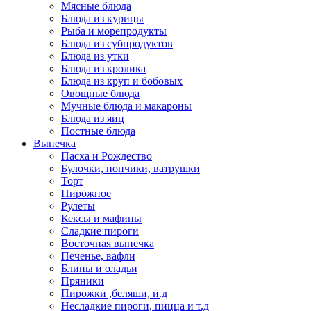
Мясные блюда
Блюда из курицы
Рыба и морепродукты
Блюда из субпродуктов
Блюда из утки
Блюда из кролика
Блюда из круп и бобовых
Овощные блюда
Мучные блюда и макароны
Блюда из яиц
Постные блюда
Выпечка
Пасха и Рождество
Булочки, пончики, ватрушки
Торт
Пирожное
Рулеты
Кексы и мафины
Сладкие пироги
Восточная выпечка
Печенье, вафли
Блины и оладьи
Пряники
Пирожки ,беляши, и.д
Несладкие пироги, пицца и т.д