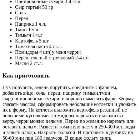
Панировочные сухари 3-4 ст.л.
Сыр тертый 50 гр
Соль
Перец
Паприка 1 ч.л.
Тмин 1 ч.л.
Тимьян 1 ч.л
Картофель 5 шт
Томатная паста 4 ст.л.
Помидоры 4 шт( у меня черри)
Перец зеленый стручковый 2-4 шт
Масло 2 ст.л.
Как приготовить
Лук порубить, зелень порубить. соединить с фаршем,
добавить яйцо, соль, перец, паприку, тимьян,тмин,
сыр,панировочные сухари, и хорошо вымесить фарш. Форму
смазать маслом, сформировать небольшие котлетки и уложить
их в форму. На котлеты выложить картофель резанный не
большими кусочками. Помидоры нарезать и выложить с
верху, черри можно целыми. Перец по желанию нарезать или
оставить целым. Развести томатную пасту в 250-300 мл. воды
и залить блюдо. Накрыть фольгой И поставить в духовку на
50-60 мин при 180 градусов. В конце фольгу снять.