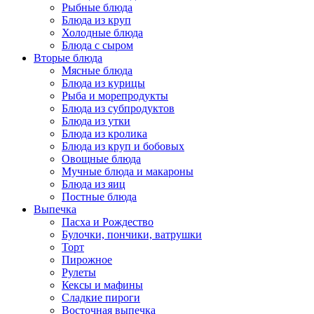
Рыбные блюда
Блюда из круп
Холодные блюда
Блюда с сыром
Вторые блюда
Мясные блюда
Блюда из курицы
Рыба и морепродукты
Блюда из субпродуктов
Блюда из утки
Блюда из кролика
Блюда из круп и бобовых
Овощные блюда
Мучные блюда и макароны
Блюда из яиц
Постные блюда
Выпечка
Пасха и Рождество
Булочки, пончики, ватрушки
Торт
Пирожное
Рулеты
Кексы и мафины
Сладкие пироги
Восточная выпечка