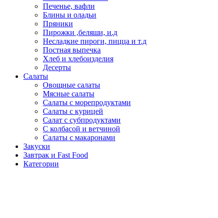
Печенье, вафли
Блины и оладьи
Пряники
Пирожки ,беляши, и.д
Несладкие пироги, пицца и т.д
Постная выпечка
Хлеб и хлебоизделия
Десерты
Салаты
Овощные салаты
Мясные салаты
Салаты с морепродуктами
Салаты с курицей
Салат с субпродуктами
С колбасой и ветчиной
Салаты с макаронами
Закуски
Завтрак и Fast Food
Категории