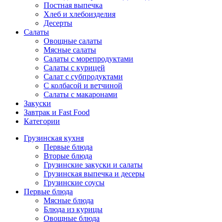
Постная выпечка
Хлеб и хлебоизделия
Десерты
Салаты
Овощные салаты
Мясные салаты
Салаты с морепродуктами
Салаты с курицей
Салат с субпродуктами
С колбасой и ветчиной
Салаты с макаронами
Закуски
Завтрак и Fast Food
Категории
Грузинская кухня
Первые блюда
Вторые блюда
Грузинские закуски и салаты
Грузинская выпечка и десеры
Грузинские соусы
Первые блюда
Мясные блюда
Блюда из курицы
Овощные блюда