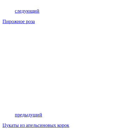
следующий
Пирожное роза
предыдущий
Цукаты из апельсиновых корок