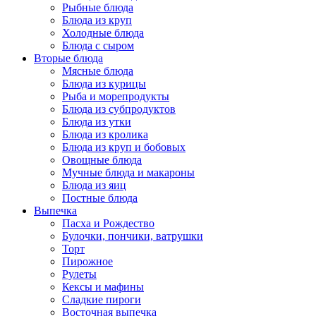
Рыбные блюда
Блюда из круп
Холодные блюда
Блюда с сыром
Вторые блюда
Мясные блюда
Блюда из курицы
Рыба и морепродукты
Блюда из субпродуктов
Блюда из утки
Блюда из кролика
Блюда из круп и бобовых
Овощные блюда
Мучные блюда и макароны
Блюда из яиц
Постные блюда
Выпечка
Пасха и Рождество
Булочки, пончики, ватрушки
Торт
Пирожное
Рулеты
Кексы и мафины
Сладкие пироги
Восточная выпечка