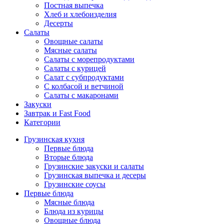
Постная выпечка
Хлеб и хлебоизделия
Десерты
Салаты
Овощные салаты
Мясные салаты
Салаты с морепродуктами
Салаты с курицей
Салат с субпродуктами
С колбасой и ветчиной
Салаты с макаронами
Закуски
Завтрак и Fast Food
Категории
Грузинская кухня
Первые блюда
Вторые блюда
Грузинские закуски и салаты
Грузинская выпечка и десеры
Грузинские соусы
Первые блюда
Мясные блюда
Блюда из курицы
Овощные блюда