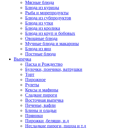
Мясные блюда
Блюда из курицы
Рыба и морепродукты
Блюда из субпродуктов
Блюда из утки
Блюда из кролика
Блюда из круп и бобовых
Овощные блюда
Мучные блюда и макароны
Блюда из яиц
Постные блюда
Выпечка
Пасха и Рождество
Булочки, пончики, ватрушки
Торт
Пирожное
Рулеты
Кексы и мафины
Сладкие пироги
Восточная выпечка
Печенье, вафли
Блины и оладьи
Пряники
Пирожки ,беляши, и.д
Несладкие пироги, пицца и т.д