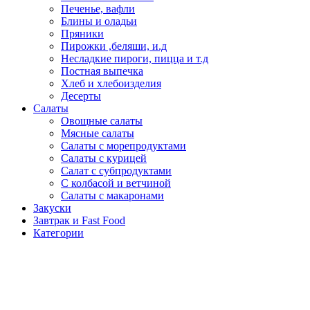
Печенье, вафли
Блины и оладьи
Пряники
Пирожки ,беляши, и.д
Несладкие пироги, пицца и т.д
Постная выпечка
Хлеб и хлебоизделия
Десерты
Салаты
Овощные салаты
Мясные салаты
Салаты с морепродуктами
Салаты с курицей
Салат с субпродуктами
С колбасой и ветчиной
Салаты с макаронами
Закуски
Завтрак и Fast Food
Категории