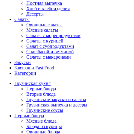
Постная выпечка
Хлеб и хлебоизделия
Десерты
Салаты
Овощные салаты
Мясные салаты
Салаты с морепродуктами
Салаты с курицей
Салат с субпродуктами
С колбасой и ветчиной
Салаты с макаронами
Закуски
Завтрак и Fast Food
Категории
Грузинская кухня
Первые блюда
Вторые блюда
Грузинские закуски и салаты
Грузинская выпечка и десеры
Грузинские соусы
Первые блюда
Мясные блюда
Блюда из курицы
Овощные блюда