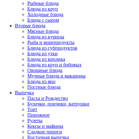
Рыбные блюда
Блюда из круп
Холодные блюда
Блюда с сыром
Вторые блюда
Мясные блюда
Блюда из курицы
Рыба и морепродукты
Блюда из субпродуктов
Блюда из утки
Блюда из кролика
Блюда из круп и бобовых
Овощные блюда
Мучные блюда и макароны
Блюда из яиц
Постные блюда
Выпечка
Пасха и Рождество
Булочки, пончики, ватрушки
Торт
Пирожное
Рулеты
Кексы и мафины
Сладкие пироги
Восточная выпечка