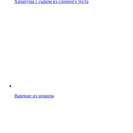
Хачапури с сыром из слоеного теста
Варение из инжира