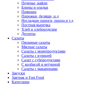
Печенье, вафли
Блины и оладьи
Пряники
Пирожки ,беляши, и.д
Несладкие пироги, пицца и т.д
Постная выпечка
Хлеб и хлебоизделия
Десерты
Салаты
Овощные салаты
Мясные салаты
Салаты с морепродуктами
Салаты с курицей
Салат с субпродуктами
С колбасой и ветчиной
Салаты с макаронами
Закуски
Завтрак и Fast Food
Категории