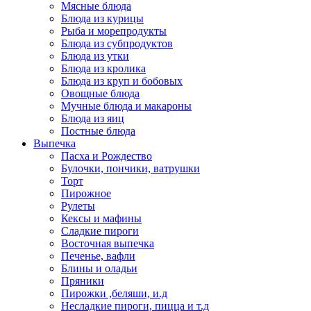
Мясные блюда
Блюда из курицы
Рыба и морепродукты
Блюда из субпродуктов
Блюда из утки
Блюда из кролика
Блюда из круп и бобовых
Овощные блюда
Мучные блюда и макароны
Блюда из яиц
Постные блюда
Выпечка
Пасха и Рождество
Булочки, пончики, ватрушки
Торт
Пирожное
Рулеты
Кексы и мафины
Сладкие пироги
Восточная выпечка
Печенье, вафли
Блины и оладьи
Пряники
Пирожки ,беляши, и.д
Несладкие пироги, пицца и т.д