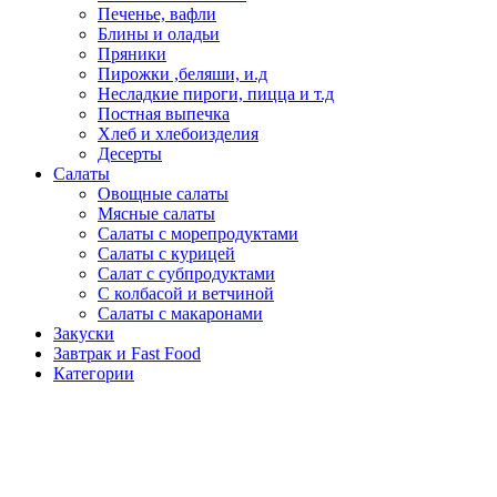
Печенье, вафли
Блины и оладьи
Пряники
Пирожки ,беляши, и.д
Несладкие пироги, пицца и т.д
Постная выпечка
Хлеб и хлебоизделия
Десерты
Салаты
Овощные салаты
Мясные салаты
Салаты с морепродуктами
Салаты с курицей
Салат с субпродуктами
С колбасой и ветчиной
Салаты с макаронами
Закуски
Завтрак и Fast Food
Категории