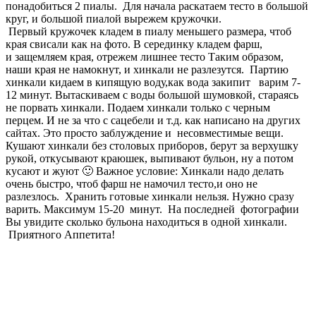
понадобиться 2 пиалы. Для начала раскатаем тесто в большой
круг, и большой пиалой вырежем кружочки.
Первый кружочек кладем в пиалу меньшего размера, чтоб
края свисали как на фото. В серединку кладем фарш,
и защемляем края, отрежем лишнее тесто Таким образом,
наши края не намокнут, и хинкали не разлезутся. Партию
хинкали кидаем в кипящую воду,как вода закипит варим 7-
12 минут. Вытаскиваем с воды большой шумовкой, стараясь
не порвать хинкали. Подаем хинкали только с черным
перцем. И не за что с сацебели и т.д. как написано на других
сайтах. Это просто заблуждение и несовместимые вещи.
Кушают хинкали без столовых приборов, берут за верхушку
рукой, откусывают краюшек, выпивают бульон, ну а потом
кусают и жуют 🙂 Важное условие: Хинкали надо делать
очень быстро, чтоб фарш не намочил тесто,и оно не
разлезлось. Хранить готовые хинкали нельзя. Нужно сразу
варить. Максимум 15-20 минут. На последней фотографии
Вы увидите сколько бульона находиться в одной хинкали.
Приятного Аппетита!