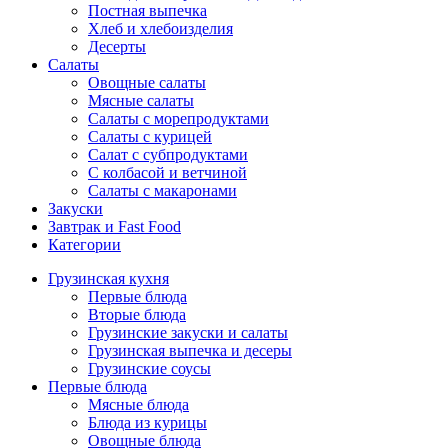
Постная выпечка
Хлеб и хлебоизделия
Десерты
Салаты
Овощные салаты
Мясные салаты
Салаты с морепродуктами
Салаты с курицей
Салат с субпродуктами
С колбасой и ветчиной
Салаты с макаронами
Закуски
Завтрак и Fast Food
Категории
Грузинская кухня
Первые блюда
Вторые блюда
Грузинские закуски и салаты
Грузинская выпечка и десеры
Грузинские соусы
Первые блюда
Мясные блюда
Блюда из курицы
Овощные блюда