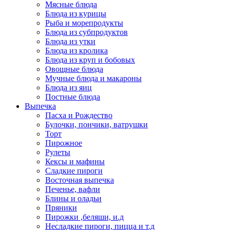
Мясные блюда
Блюда из курицы
Рыба и морепродукты
Блюда из субпродуктов
Блюда из утки
Блюда из кролика
Блюда из круп и бобовых
Овощные блюда
Мучные блюда и макароны
Блюда из яиц
Постные блюда
Выпечка
Пасха и Рождество
Булочки, пончики, ватрушки
Торт
Пирожное
Рулеты
Кексы и мафины
Сладкие пироги
Восточная выпечка
Печенье, вафли
Блины и оладьи
Пряники
Пирожки ,беляши, и.д
Несладкие пироги, пицца и т.д