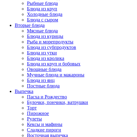
Рыбные блюда
Блюда из круп
Холодные блюда
Блюда с сыром
Вторые блюда
Мясные блюда
Блюда из курицы
Рыба и морепродукты
Блюда из субпродуктов
Блюда из утки
Блюда из кролика
Блюда из круп и бобовых
Овощные блюда
Мучные блюда и макароны
Блюда из яиц
Постные блюда
Выпечка
Пасха и Рождество
Булочки, пончики, ватрушки
Торт
Пирожное
Рулеты
Кексы и мафины
Сладкие пироги
Восточная выпечка