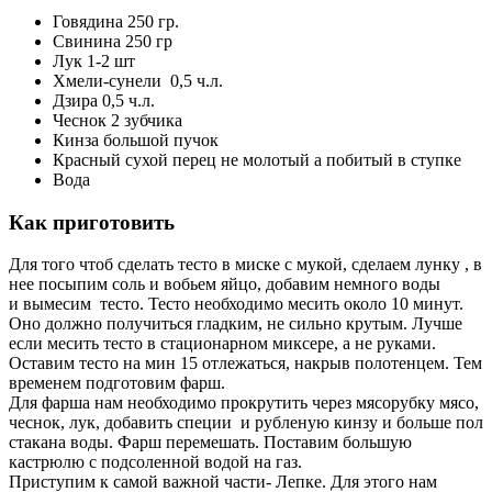
Говядина 250 гр.
Свинина 250 гр
Лук 1-2 шт
Хмели-сунели 0,5 ч.л.
Дзира 0,5 ч.л.
Чеснок 2 зубчика
Кинза большой пучок
Красный сухой перец не молотый а побитый в ступке
Вода
Как приготовить
Для того чтоб сделать тесто в миске с мукой, сделаем лунку , в
нее посыпим соль и вобьем яйцо, добавим немного воды
и вымесим тесто. Тесто необходимо месить около 10 минут.
Оно должно получиться гладким, не сильно крутым. Лучше
если месить тесто в стационарном миксере, а не руками.
Оставим тесто на мин 15 отлежаться, накрыв полотенцем. Тем
временем подготовим фарш.
Для фарша нам необходимо прокрутить через мясорубку мясо,
чеснок, лук, добавить специи и рубленую кинзу и больше пол
стакана воды. Фарш перемешать. Поставим большую
кастрюлю с подсоленной водой на газ.
Приступим к самой важной части- Лепке. Для этого нам