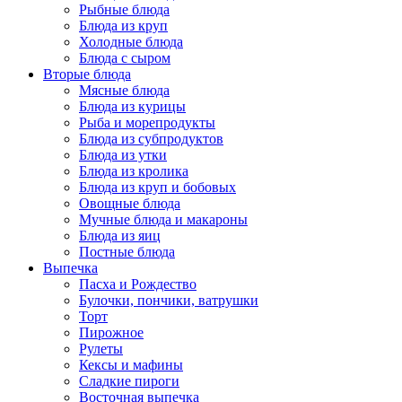
Рыбные блюда
Блюда из круп
Холодные блюда
Блюда с сыром
Вторые блюда
Мясные блюда
Блюда из курицы
Рыба и морепродукты
Блюда из субпродуктов
Блюда из утки
Блюда из кролика
Блюда из круп и бобовых
Овощные блюда
Мучные блюда и макароны
Блюда из яиц
Постные блюда
Выпечка
Пасха и Рождество
Булочки, пончики, ватрушки
Торт
Пирожное
Рулеты
Кексы и мафины
Сладкие пироги
Восточная выпечка