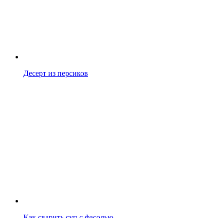
Десерт из персиков
Как сварить суп с фасолью