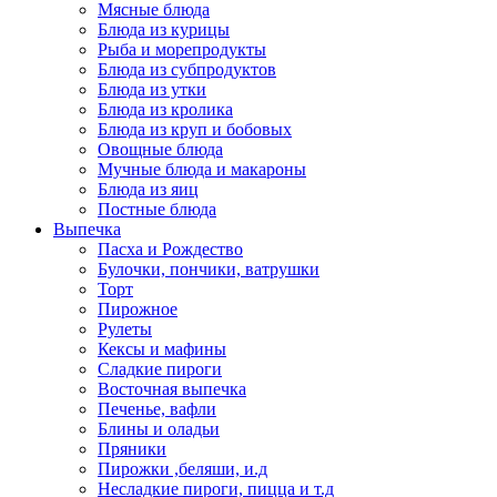
Мясные блюда
Блюда из курицы
Рыба и морепродукты
Блюда из субпродуктов
Блюда из утки
Блюда из кролика
Блюда из круп и бобовых
Овощные блюда
Мучные блюда и макароны
Блюда из яиц
Постные блюда
Выпечка
Пасха и Рождество
Булочки, пончики, ватрушки
Торт
Пирожное
Рулеты
Кексы и мафины
Сладкие пироги
Восточная выпечка
Печенье, вафли
Блины и оладьи
Пряники
Пирожки ,беляши, и.д
Несладкие пироги, пицца и т.д