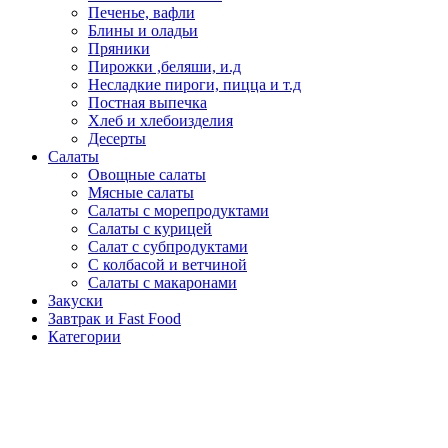
Печенье, вафли
Блины и оладьи
Пряники
Пирожки ,беляши, и.д
Несладкие пироги, пицца и т.д
Постная выпечка
Хлеб и хлебоизделия
Десерты
Салаты
Овощные салаты
Мясные салаты
Салаты с морепродуктами
Салаты с курицей
Салат с субпродуктами
С колбасой и ветчиной
Салаты с макаронами
Закуски
Завтрак и Fast Food
Категории