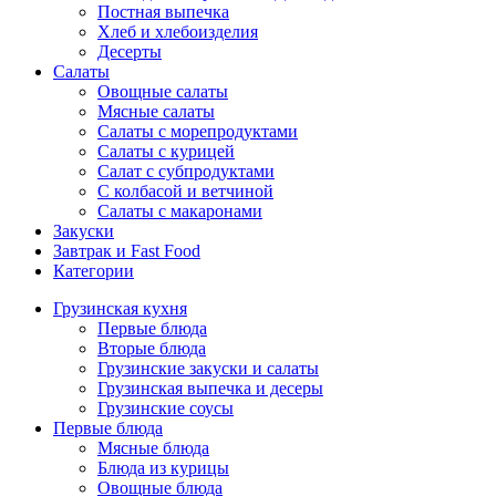
Постная выпечка
Хлеб и хлебоизделия
Десерты
Салаты
Овощные салаты
Мясные салаты
Салаты с морепродуктами
Салаты с курицей
Салат с субпродуктами
С колбасой и ветчиной
Салаты с макаронами
Закуски
Завтрак и Fast Food
Категории
Грузинская кухня
Первые блюда
Вторые блюда
Грузинские закуски и салаты
Грузинская выпечка и десеры
Грузинские соусы
Первые блюда
Мясные блюда
Блюда из курицы
Овощные блюда