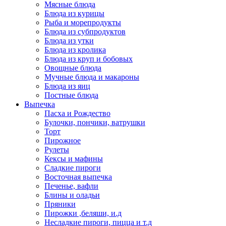
Мясные блюда
Блюда из курицы
Рыба и морепродукты
Блюда из субпродуктов
Блюда из утки
Блюда из кролика
Блюда из круп и бобовых
Овощные блюда
Мучные блюда и макароны
Блюда из яиц
Постные блюда
Выпечка
Пасха и Рождество
Булочки, пончики, ватрушки
Торт
Пирожное
Рулеты
Кексы и мафины
Сладкие пироги
Восточная выпечка
Печенье, вафли
Блины и оладьи
Пряники
Пирожки ,беляши, и.д
Несладкие пироги, пицца и т.д