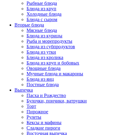
Рыбные блюда
Блюда из круп
Холодные блюда
Блюда с сыром
Вторые блюда
Мясные блюда
Блюда из курицы
Рыба и морепродукты
Блюда из субпродуктов
Блюда из утки
Блюда из кролика
Блюда из круп и бобовых
Овощные блюда
Мучные блюда и макароны
Блюда из яиц
Постные блюда
Выпечка
Пасха и Рождество
Булочки, пончики, ватрушки
Торт
Пирожное
Рулеты
Кексы и мафины
Сладкие пироги
Восточная выпечка