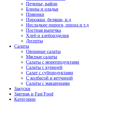
Печенье, вафли
Блины и оладьи
Пряники
Пирожки ,беляши, и.д
Несладкие пироги, пицца и т.д
Постная выпечка
Хлеб и хлебоизделия
Десерты
Салаты
Овощные салаты
Мясные салаты
Салаты с морепродуктами
Салаты с курицей
Салат с субпродуктами
С колбасой и ветчиной
Салаты с макаронами
Закуски
Завтрак и Fast Food
Категории