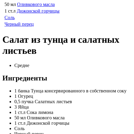
50 мл
Оливкового масла
1 ст.л
Дижонской горчицы
Соль
Черный перец
Салат из тунца и салатных
листьев
Средне
Ингредиенты
1 банка
Тунца консервированного в собственном соку
1
Огурец
0,5 пучка
Салатных листьев
3
Яйца
1 ст.л
Сока лимона
50 мл
Оливкового масла
1 ст.л
Дижонской горчицы
Соль
Черный перец