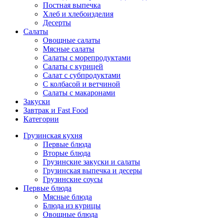
Постная выпечка
Хлеб и хлебоизделия
Десерты
Салаты
Овощные салаты
Мясные салаты
Салаты с морепродуктами
Салаты с курицей
Салат с субпродуктами
С колбасой и ветчиной
Салаты с макаронами
Закуски
Завтрак и Fast Food
Категории
Грузинская кухня
Первые блюда
Вторые блюда
Грузинские закуски и салаты
Грузинская выпечка и десеры
Грузинские соусы
Первые блюда
Мясные блюда
Блюда из курицы
Овощные блюда